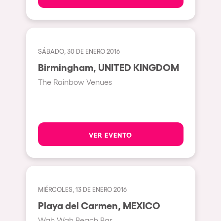
Gallipoli
The Rowmuda triangle
Zaragoza
The enchanted Forest
Leeds
Horroween
SÁBADO, 30 DE ENERO 2016
Bristol
Chinese Row Year
Birmingham, UNITED KINGDOM
Playa del Carmen
RowsAttacks
The Rainbow Venues
Liverpool
Growenlandia
Paris
Kaos Garden
Manchester
Delusionville
VER EVENTO
Cannes
Dance with the Serpent
Villaricos
new-world
Brighton
Hallucinarium
MIÉRCOLES, 13 DE ENERO 2016
Dubai
Neo Kaos Garden
Playa del Carmen, MEXICO
Aix-en-Provence
Wah Wah Beach Bar