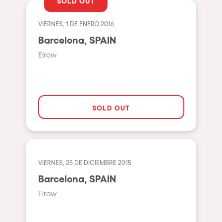
SOLD OUT
Pilton
Shanghai
VIERNES, 1 DE ENERO 2016
Baja Sardegna
Barcelona, SPAIN
Elrow
Zamárdi
Zúrich
Jesolo
SOLD OUT
Lima
Secret Location
Catania
Santiago de Chile
VIERNES, 25 DE DICIEMBRE 2015
Barcelona, SPAIN
Edinburgh
Elrow
Portugal
Jakarta