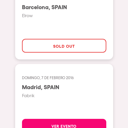
Milano
Barcelona, SPAIN
ELROW Music
Fraga
Elrow
Singermorning
Antwerp
Psychrowdelic Trip
Miami
El Rowcio
Houthalen-Helchteren
SOLD OUT
Las Filipinas
Madrid
Brownx
Montpellier
Far Rowest
Tarento
DOMINGO, 7 DE FEBRERO 2016
Sambowdromo do Brasil
Madrid, SPAIN
Cairo
Rowlympic games
Fabrik
Amsterdam
Príncipe de Zamunda
Birmingham
From lost to the river
Novalja
Nowmads
VER EVENTO