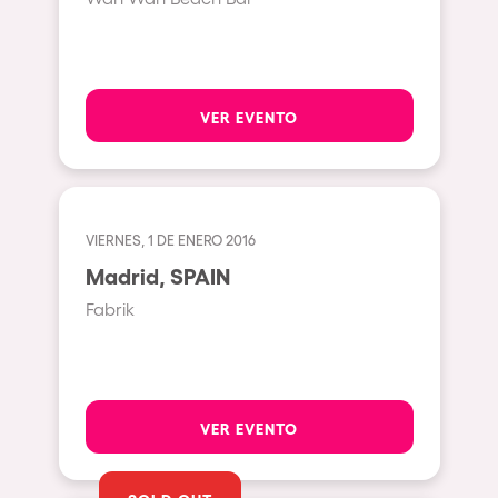
Bhūtarāh
Riccione
Moscow
Cardiff
VER EVENTO
Boom
Glasgow
Rotterdam
VIERNES, 1 DE ENERO 2016
Alicante
Madrid, SPAIN
Schijndel
Fabrik
Riazzino
Haarlemmermeer
Rome
VER EVENTO
Les Pennes-Mirabeau