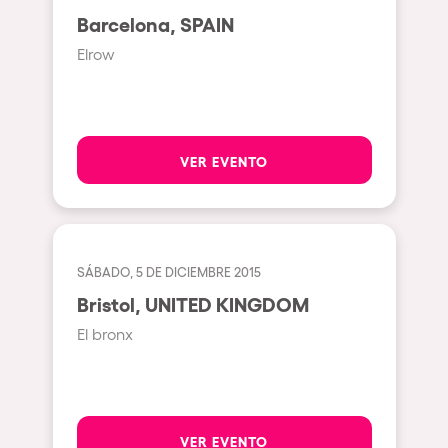
Johanesburg
Barcelona, SPAIN
Cape Town
Elrow
Berlin
Mar del Plata
Southampton
VER EVENTO
Lisboa
Cluj-Napoca
A Coruña
SÁBADO, 5 DE DICIEMBRE 2015
Canelones
Bristol, UNITED KINGDOM
Neuss
El bronx
Budapest
Tenerife
Malta
VER EVENTO