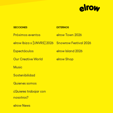
Granada
Dublin
Taipei
SECCIONES
EXTERNOS
Belfast
Próximos eventos
elrow Town 2026
Athina
elrow Ibiza x [UNVRS] 2026
Snowrow Festival 2026
Shenzhen
Espectáculos
elrow Island 2026
Cancun
Our Creative World
elrow Shop
San Bernardino
Music
Sostenibilidad
Camboriu
Quienes somos
Santa Cruz de Tenerife
¿Quieres trabajar con
Lisboa, Portugal
nosotros?
Valmorel
elrow News
Modena