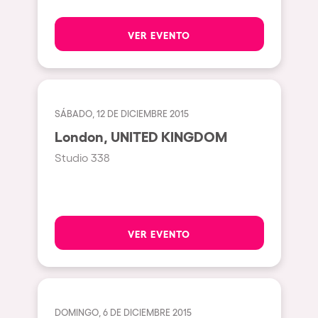
Beirut
VER EVENTO
Hasselt
Tel Aviv
São Paulo
SÁBADO, 12 DE DICIEMBRE 2015
Eindhoven
London, UNITED KINGDOM
Punta del Este
Studio 338
Sydney
Melbourne
Bogotá
VER EVENTO
Perth
Genova
Sevilla
DOMINGO, 6 DE DICIEMBRE 2015