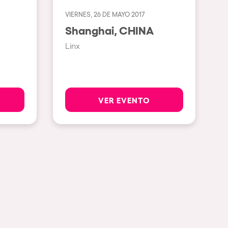
VIERNES, 26 DE MAYO 2017
Ver todas
Shanghai, CHINA
Rowllywood
Linx
ELROW Music
Singermorning
Psychrowdelic Trip
VER EVENTO
El Rowcio
Las Filipinas
Brownx
Far Rowest
Sambowdromo do Brasil
Rowlympic games
Príncipe de Zamunda