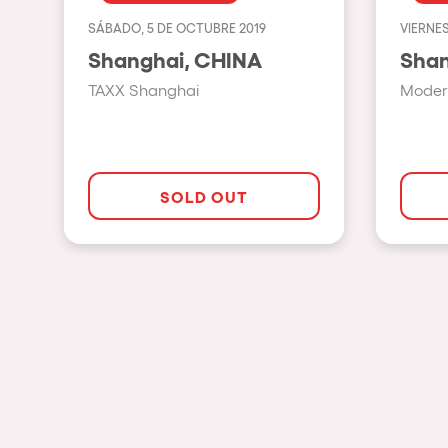
SÁBADO, 5 DE OCTUBRE 2019
VIERNES
Espectáculos
Shanghai, CHINA
TAXX Shanghai
Moder
Our Creative World
Music
SOLD OUT
Sostenibilidad
Quienes somos
¿Quieres trabajar con n
elrow News