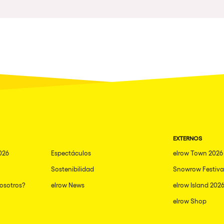
Napoli
nibilidad
New York
Milano
Fraga
Antwerp
Miami
Houthalen-Helchteren
EXTERNOS
Madrid
026
Espectáculos
elrow Town 2026
Montpellier
Sostenibilidad
Snowrow Festiva
Tarento
nosotros?
elrow News
elrow Island 202
Cairo
elrow Shop
Amsterdam