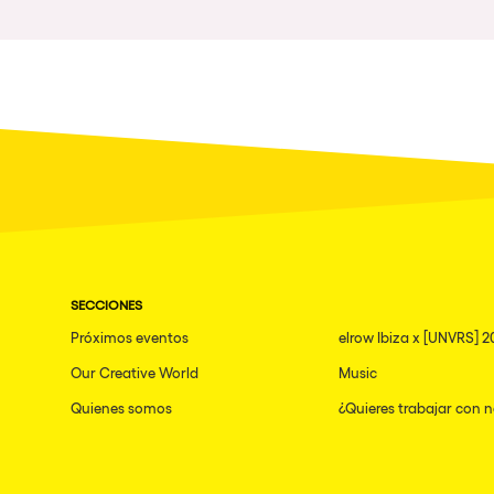
Política de Privacidad
Política de Cookies
Aviso Legal
Política de Soste
SECCIONES
Próximos eventos
elrow Ibiza x [UNVRS] 2
Our Creative World
Music
Quienes somos
¿Quieres trabajar con 