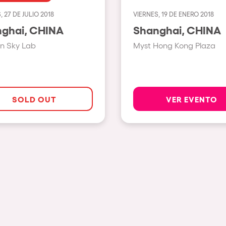
, 27 DE JULIO 2018
VIERNES, 19 DE ENERO 2018
Ver todas
Shanghai, CHINA
Shanghai, CHINA
Valencia
n Sky Lab
Myst Hong Kong Plaza
Barcelona
London
Bergamo
SOLD OUT
VER EVENTO
Marseille
Ibiza
Torino
Málaga
osotros?
Verona
Mayrhofen
Numea