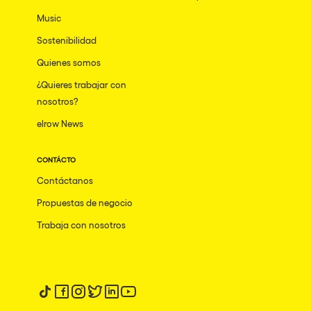
Bhūtarāh
Riccione
Music
Moscow
Sostenibilidad
Quienes somos
Cardiff
¿Quieres trabajar con
Boom
nosotros?
Glasgow
elrow News
Rotterdam
CONTÁCTO
Alicante
Contáctanos
Schijndel
Propuestas de negocio
Riazzino
Trabaja con nosotros
Haarlemmermeer
Rome
Les Pennes-Mirabeau
Síguenos en tiktok
Síguenos en facebook
Síguenos en instagram
Síguenos en twitter
Síguenos en linkedin
Síguenos en youtube