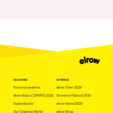
Gallipoli
The Rowmuda triangle
Zaragoza
The enchanted Forest
Leeds
Horroween
Bristol
Chinese Row Year
Playa del Carmen
RowsAttacks
Liverpool
Growenlandia
Paris
Kaos Garden
Manchester
Delusionville
Cannes
Dance with the Serpent
SECCIONES
EXTERNOS
Villaricos
new-world
Próximos eventos
elrow Town 2026
Brighton
Hallucinarium
elrow Ibiza x [UNVRS] 2026
Snowrow Festival 2026
Dubai
Espectáculos
Neo Kaos Garden
elrow Island 2026
Aix-en-Provence
Our Creative World
elrow Shop