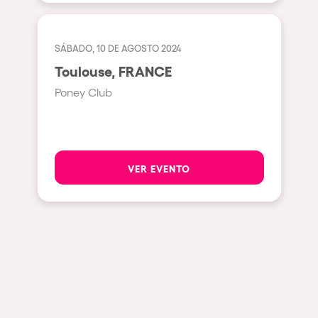
Milano
ELROW Music
Fraga
Singermorning
SÁBADO, 10 DE AGOSTO 2024
Antwerp
Toulouse, FRANCE
Psychrowdelic Trip
Miami
Poney Club
El Rowcio
Houthalen-Helchteren
Las Filipinas
Madrid
Brownx
Montpellier
VER EVENTO
Far Rowest
Tarento
Sambowdromo do Brasil
Cairo
Rowlympic games
Amsterdam
Príncipe de Zamunda
Birmingham
From lost to the river
Novalja
Nowmads