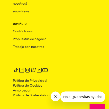
nosotros?
Mumbai
elrow News
Frankfurt am Main
CONTÁCTO
Ciudad de México
Contáctanos
Bangkok
Propuestas de negocio
Pydna
Trabaja con nosotros
Barbate
Rishon LeZion
Adeje
Síguenos en tiktok
Síguenos en facebook
Síguenos en instagram
Síguenos en twitter
Síguenos en linkedin
Síguenos en youtube
Bucarest
Política de Privacidad
Política de Cookies
Duisburg
Aviso Legal
Política de Sostenibilidad
Montréal
Palma, Illes Balears