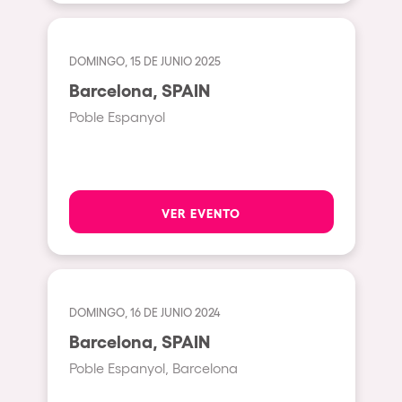
Milano
ELROW Music
Fraga
Singermorning
DOMINGO, 15 DE JUNIO 2025
Antwerp
Barcelona, SPAIN
Psychrowdelic Trip
Miami
Poble Espanyol
El Rowcio
Houthalen-Helchteren
Las Filipinas
Madrid
Brownx
Montpellier
VER EVENTO
Far Rowest
Tarento
Sambowdromo do Brasil
Cairo
Rowlympic games
Amsterdam
DOMINGO, 16 DE JUNIO 2024
Príncipe de Zamunda
Birmingham
Barcelona, SPAIN
From lost to the river
Poble Espanyol, Barcelona
Novalja
Nowmads