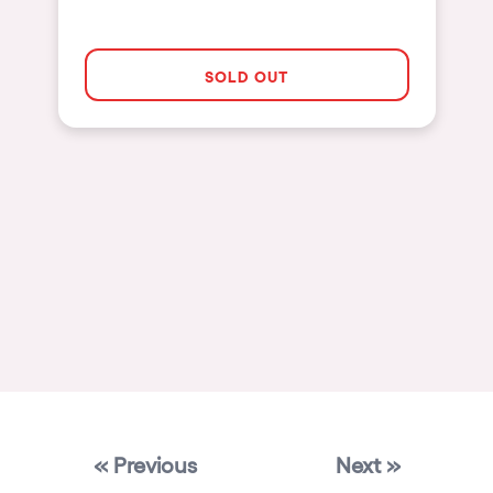
Mallorca
Las Vegas
SOLD OUT
Apt
Asunción
Le Barcarès
Salerno
Newcastle
Tokio
Bali
Chengdú
Mexico
« Previous
Next »
Venice