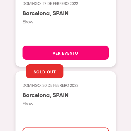
Bhūtarāh
DOMINGO, 27 DE FEBRERO 2022
Riccione
Barcelona, SPAIN
Moscow
Elrow
Cardiff
Boom
Glasgow
VER EVENTO
Rotterdam
Alicante
SOLD OUT
Schijndel
DOMINGO, 20 DE FEBRERO 2022
Riazzino
Barcelona, SPAIN
Haarlemmermeer
Elrow
Rome
Les Pennes-Mirabeau