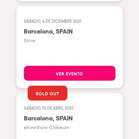
Johanesburg
Cape Town
SÁBADO, 4 DE DICIEMBRE 2021
Berlin
Barcelona, SPAIN
Mar del Plata
Elrow
Southampton
Lisboa
Cluj-Napoca
VER EVENTO
A Coruña
Canelones
SOLD OUT
Neuss
SÁBADO, 10 DE ABRIL 2021
Budapest
Barcelona, SPAIN
Tenerife
elrowshow Coliseum
Malta