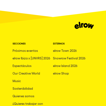
Granada
Dublin
Taipei
Belfast
Athina
SECCIONES
EXTERNOS
Shenzhen
Próximos eventos
elrow Town 2026
Cancun
elrow Ibiza x [UNVRS] 2026
Snowrow Festival 2026
San Bernardino
Espectáculos
elrow Island 2026
Camboriu
Our Creative World
elrow Shop
Santa Cruz de Tenerife
Music
Lisboa, Portugal
Sostenibilidad
Quienes somos
Valmorel
¿Quieres trabajar con
Modena