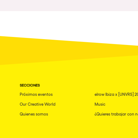
Política de Privacidad
Política de Cookies
Aviso Legal
Política de Soste
SECCIONES
Próximos eventos
elrow Ibiza x [UNVRS] 2
Our Creative World
Music
Quienes somos
¿Quieres trabajar con 