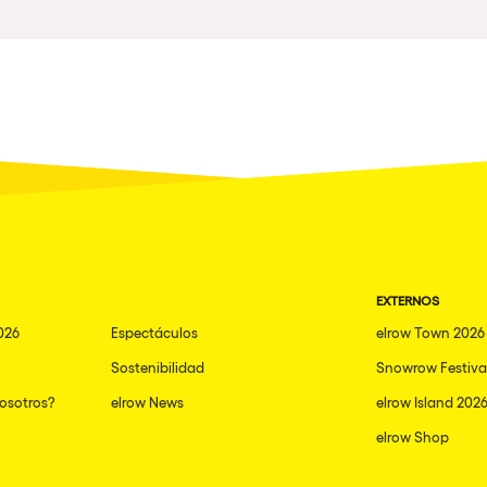
Napoli
nibilidad
New York
Milano
Fraga
Antwerp
Miami
Houthalen-Helchteren
EXTERNOS
Madrid
026
Espectáculos
elrow Town 2026
Montpellier
Sostenibilidad
Snowrow Festiva
Tarento
nosotros?
elrow News
elrow Island 202
Cairo
elrow Shop
Amsterdam