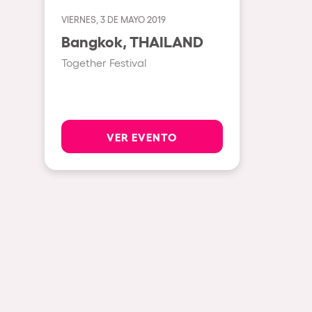
VIERNES, 3 DE MAYO 2019
Espectáculos
Bangkok, THAILAND
Together Festival
Our Creative World
Music
VER EVENTO
Sostenibilidad
Quienes somos
¿Quieres trabajar con n
elrow News