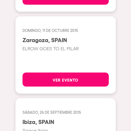
Gallipoli
The Rowmuda triangle
Zaragoza
The enchanted Forest
Leeds
Horroween
DOMINGO, 11 DE OCTUBRE 2015
Bristol
Chinese Row Year
Zaragoza, SPAIN
Playa del Carmen
RowsAttacks
ELROW GOES TO EL PILAR
Liverpool
Growenlandia
Paris
Kaos Garden
Manchester
Delusionville
VER EVENTO
Cannes
Dance with the Serpent
Villaricos
new-world
Brighton
Hallucinarium
SÁBADO, 26 DE SEPTIEMBRE 2015
Dubai
Neo Kaos Garden
Ibiza, SPAIN
Aix-en-Provence
Space Ibiza