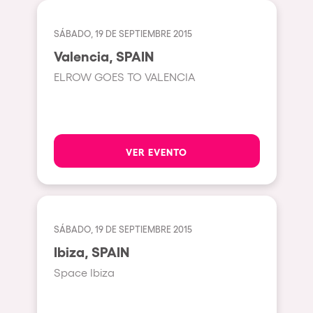
Pilton
Shanghai
SÁBADO, 19 DE SEPTIEMBRE 2015
Baja Sardegna
Valencia, SPAIN
ELROW GOES TO VALENCIA
Zamárdi
Zúrich
Jesolo
VER EVENTO
Lima
Secret Location
Catania
Santiago de Chile
SÁBADO, 19 DE SEPTIEMBRE 2015
Ibiza, SPAIN
Edinburgh
Space Ibiza
Portugal
Jakarta