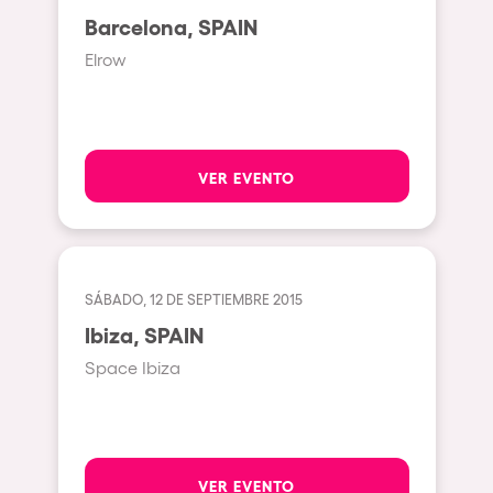
Johanesburg
Barcelona, SPAIN
Cape Town
Elrow
Berlin
Mar del Plata
Southampton
VER EVENTO
Lisboa
Cluj-Napoca
A Coruña
SÁBADO, 12 DE SEPTIEMBRE 2015
Canelones
Ibiza, SPAIN
Neuss
Space Ibiza
Budapest
Tenerife
Malta
VER EVENTO