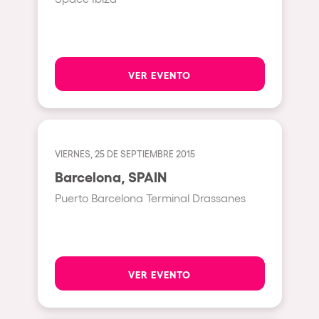
Bhūtarāh
Riccione
Moscow
Cardiff
VER EVENTO
Boom
Glasgow
Rotterdam
VIERNES, 25 DE SEPTIEMBRE 2015
Alicante
Barcelona, SPAIN
Schijndel
Puerto Barcelona Terminal Drassanes
Riazzino
Haarlemmermeer
Rome
VER EVENTO
Les Pennes-Mirabeau