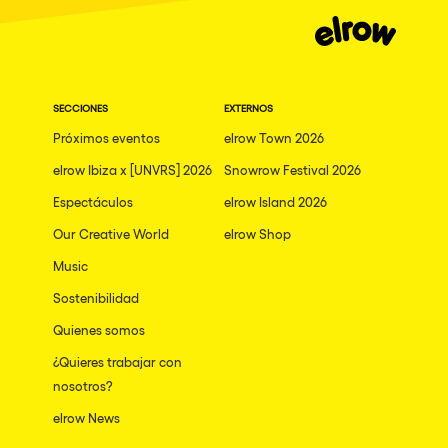
Granada
Dublin
Taipei
SECCIONES
EXTERNOS
Belfast
Próximos eventos
elrow Town 2026
Athina
elrow Ibiza x [UNVRS] 2026
Snowrow Festival 2026
Shenzhen
Espectáculos
elrow Island 2026
Cancun
Our Creative World
elrow Shop
San Bernardino
Music
Sostenibilidad
Camboriu
Quienes somos
Santa Cruz de Tenerife
¿Quieres trabajar con
Lisboa, Portugal
nosotros?
Valmorel
elrow News
Modena