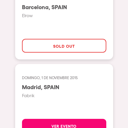
Milano
Barcelona, SPAIN
ELROW Music
Fraga
Elrow
Singermorning
Antwerp
Psychrowdelic Trip
Miami
El Rowcio
Houthalen-Helchteren
SOLD OUT
Las Filipinas
Madrid
Brownx
Montpellier
Far Rowest
Tarento
DOMINGO, 1 DE NOVIEMBRE 2015
Sambowdromo do Brasil
Madrid, SPAIN
Cairo
Rowlympic games
Fabrik
Amsterdam
Príncipe de Zamunda
Birmingham
From lost to the river
Novalja
Nowmads
VER EVENTO