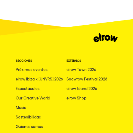
Milano
ELROW Music
Fraga
Singermorning
Antwerp
Psychrowdelic Trip
Miami
El Rowcio
Houthalen-Helchteren
Las Filipinas
Madrid
SECCIONES
EXTERNOS
Brownx
Montpellier
Próximos eventos
elrow Town 2026
Far Rowest
elrow Ibiza x [UNVRS] 2026
Snowrow Festival 2026
Tarento
Sambowdromo do Brasil
Espectáculos
elrow Island 2026
Cairo
Rowlympic games
Our Creative World
elrow Shop
Amsterdam
Príncipe de Zamunda
Music
Birmingham
From lost to the river
Sostenibilidad
Novalja
Quienes somos
Nowmads