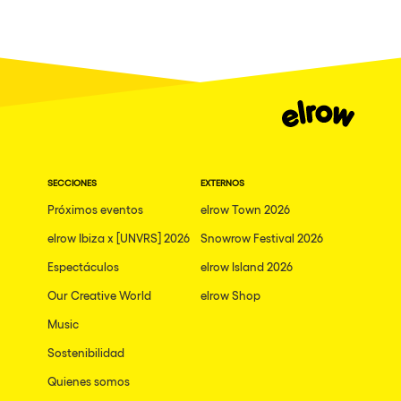
Milano
ELROW Music
Fraga
Singermorning
Antwerp
Psychrowdelic Trip
Miami
El Rowcio
Houthalen-Helchteren
Las Filipinas
Madrid
SECCIONES
EXTERNOS
Brownx
Montpellier
Próximos eventos
elrow Town 2026
Far Rowest
elrow Ibiza x [UNVRS] 2026
Snowrow Festival 2026
Tarento
Sambowdromo do Brasil
Espectáculos
elrow Island 2026
Cairo
Rowlympic games
Our Creative World
elrow Shop
Amsterdam
Príncipe de Zamunda
Music
Birmingham
From lost to the river
Sostenibilidad
Novalja
Quienes somos
Nowmads