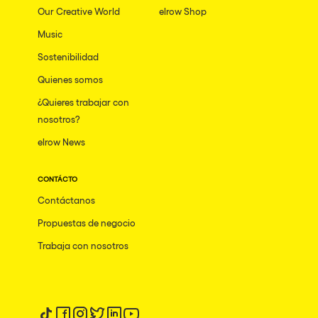
Our Creative World
elrow Shop
Music
Sostenibilidad
Quienes somos
¿Quieres trabajar con
nosotros?
elrow News
CONTÁCTO
Contáctanos
Propuestas de negocio
Trabaja con nosotros
Síguenos en tiktok
Síguenos en facebook
Síguenos en instagram
Síguenos en twitter
Síguenos en linkedin
Síguenos en youtube