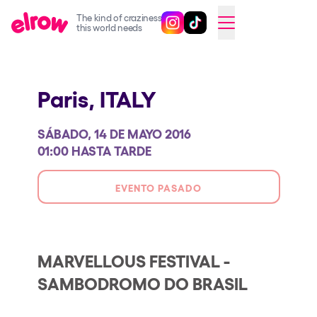
The kind of craziness
Sigue @elrowofficial en Inst
Sigue @elrowofficial en T
SWITCH TO ENGLISH
this world needs
Próximos eventos
Paris,
ITALY
elrow Ibiza x [UNVRS] 2026
elrow Town 2026
SÁBADO, 14 DE MAYO 2016
Snowrow Festival 2026
01:00 HASTA TARDE
elrow Island 2026
EVENTO PASADO
elrow Shop
Espectáculos
Our Creative World
MARVELLOUS FESTIVAL -
SAMBODROMO DO BRASIL
Music
Sostenibilidad