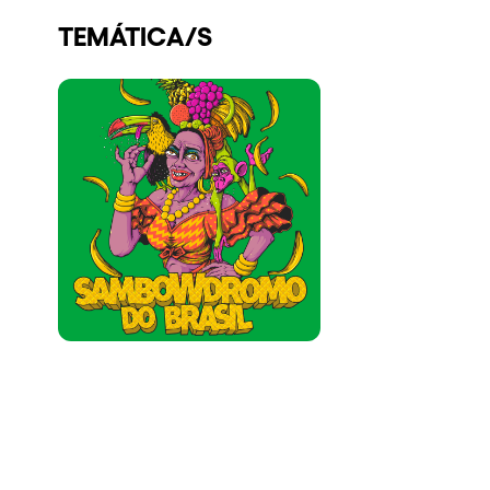
Quienes somos
TEMÁTICA/S
¿Quieres trabajar con nosotros?
elrow News
Síguenos en tiktok
Síguenos en facebook
Síguenos en instagram
Síguenos en twitter
Síguenos en linkedin
Síguenos en youtube
Política de Privacidad
Política de Cookies
Aviso Legal
Política de Sostenibilidad