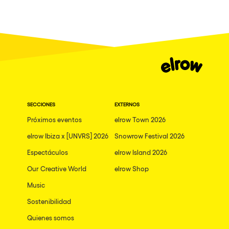
Milano
ELROW Music
Fraga
Singermorning
Antwerp
Psychrowdelic Trip
Miami
El Rowcio
Houthalen-Helchteren
Las Filipinas
Madrid
SECCIONES
EXTERNOS
Brownx
Montpellier
Próximos eventos
elrow Town 2026
Far Rowest
elrow Ibiza x [UNVRS] 2026
Snowrow Festival 2026
Tarento
Sambowdromo do Brasil
Espectáculos
elrow Island 2026
Cairo
Rowlympic games
Our Creative World
elrow Shop
Amsterdam
Príncipe de Zamunda
Music
Birmingham
From lost to the river
Sostenibilidad
Novalja
Quienes somos
Nowmads