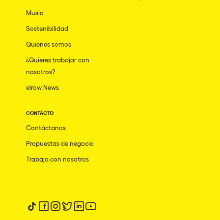
Bhūtarāh
Riccione
Music
Moscow
Sostenibilidad
Quienes somos
Cardiff
¿Quieres trabajar con
Boom
nosotros?
Glasgow
elrow News
Rotterdam
CONTÁCTO
Alicante
Contáctanos
Schijndel
Propuestas de negocio
Riazzino
Trabaja con nosotros
Haarlemmermeer
Rome
Les Pennes-Mirabeau
Síguenos en tiktok
Síguenos en facebook
Síguenos en instagram
Síguenos en twitter
Síguenos en linkedin
Síguenos en youtube