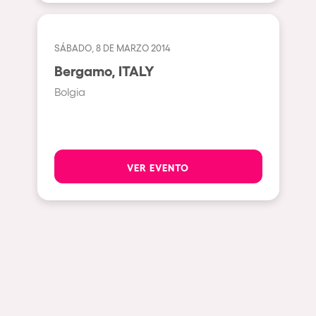
Milano
ELROW Music
Fraga
Singermorning
SÁBADO, 8 DE MARZO 2014
Antwerp
Bergamo, ITALY
Psychrowdelic Trip
Miami
Bolgia
El Rowcio
Houthalen-Helchteren
Las Filipinas
Madrid
Brownx
Montpellier
VER EVENTO
Far Rowest
Tarento
Sambowdromo do Brasil
Cairo
Rowlympic games
Amsterdam
Príncipe de Zamunda
Birmingham
From lost to the river
Novalja
Nowmads