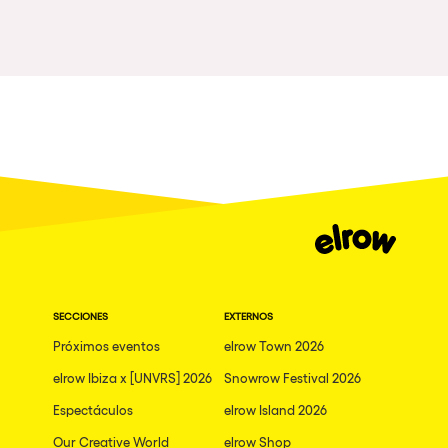
Gallipoli
The Rowmuda triangle
Zaragoza
The enchanted Forest
Leeds
Horroween
Bristol
Chinese Row Year
Playa del Carmen
RowsAttacks
Liverpool
Growenlandia
Paris
Kaos Garden
Manchester
Delusionville
Cannes
Dance with the Serpent
SECCIONES
EXTERNOS
Villaricos
new-world
Próximos eventos
elrow Town 2026
Brighton
Hallucinarium
elrow Ibiza x [UNVRS] 2026
Snowrow Festival 2026
Dubai
Espectáculos
Neo Kaos Garden
elrow Island 2026
Aix-en-Provence
Our Creative World
elrow Shop