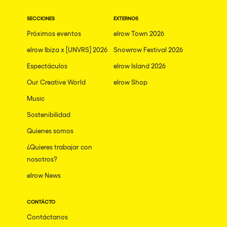
Mallorca
SECCIONES
EXTERNOS
Las Vegas
Próximos eventos
elrow Town 2026
elrow Ibiza x [UNVRS] 2026
Snowrow Festival 2026
Apt
Espectáculos
elrow Island 2026
Asunción
Our Creative World
elrow Shop
Le Barcarès
Music
Salerno
Sostenibilidad
Newcastle
Quienes somos
Tokio
¿Quieres trabajar con
nosotros?
Bali
elrow News
Chengdú
Mexico
CONTÁCTO
Venice
Contáctanos