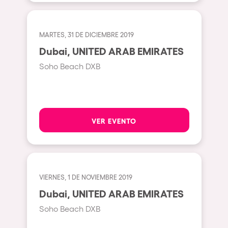
Milano
ELROW Music
Fraga
Singermorning
MARTES, 31 DE DICIEMBRE 2019
Antwerp
Dubai, UNITED ARAB EMIRATES
Psychrowdelic Trip
Miami
Soho Beach DXB
El Rowcio
Houthalen-Helchteren
Las Filipinas
Madrid
Brownx
Montpellier
VER EVENTO
Far Rowest
Tarento
Sambowdromo do Brasil
Cairo
Rowlympic games
Amsterdam
VIERNES, 1 DE NOVIEMBRE 2019
Príncipe de Zamunda
Birmingham
Dubai, UNITED ARAB EMIRATES
From lost to the river
Soho Beach DXB
Novalja
Nowmads