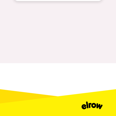
Johanesburg
Cape Town
Berlin
Mar del Plata
Southampton
Lisboa
Cluj-Napoca
A Coruña
Canelones
Neuss
Budapest
Tenerife
Malta