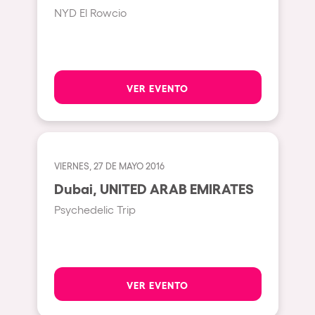
NYD El Rowcio
Beirut
Hasselt
Tel Aviv
VER EVENTO
São Paulo
Eindhoven
Punta del Este
VIERNES, 27 DE MAYO 2016
Sydney
Dubai, UNITED ARAB EMIRATES
Melbourne
Psychedelic Trip
Bogotá
Perth
Genova
VER EVENTO
Sevilla