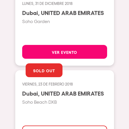
Bhūtarāh
LUNES, 31 DE DICIEMBRE 2018
Riccione
Dubai, UNITED ARAB EMIRATES
Moscow
Soho Garden
Cardiff
Boom
Glasgow
VER EVENTO
Rotterdam
Alicante
SOLD OUT
Schijndel
VIERNES, 23 DE FEBRERO 2018
Riazzino
Dubai, UNITED ARAB EMIRATES
Haarlemmermeer
Soho Beach DXB
Rome
Les Pennes-Mirabeau