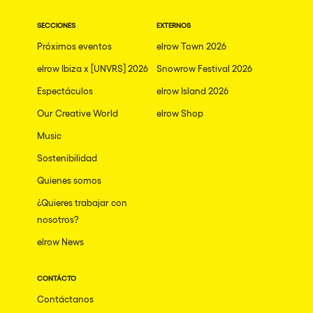
Gallipoli
The Rowmuda triangle
Zaragoza
SECCIONES
EXTERNOS
The enchanted Forest
Próximos eventos
elrow Town 2026
Leeds
Horroween
elrow Ibiza x [UNVRS] 2026
Snowrow Festival 2026
Bristol
Chinese Row Year
Espectáculos
elrow Island 2026
Playa del Carmen
RowsAttacks
Our Creative World
elrow Shop
Liverpool
Music
Growenlandia
Paris
Sostenibilidad
Kaos Garden
Manchester
Quienes somos
Delusionville
Cannes
¿Quieres trabajar con
Dance with the Serpent
nosotros?
Villaricos
new-world
elrow News
Brighton
Hallucinarium
Dubai
CONTÁCTO
Neo Kaos Garden
Contáctanos
Aix-en-Provence