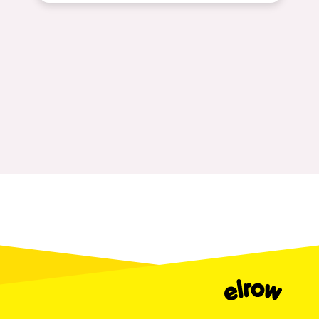
Milano
ELROW Music
Fraga
Singermorning
Antwerp
Psychrowdelic Trip
Miami
El Rowcio
Houthalen-Helchteren
Las Filipinas
Madrid
Brownx
Montpellier
Far Rowest
Tarento
Sambowdromo do Brasil
Cairo
Rowlympic games
Amsterdam
Príncipe de Zamunda
Birmingham
From lost to the river
Novalja
Nowmads