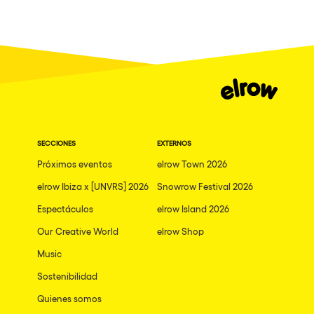
Milano
ELROW Music
Fraga
Singermorning
Antwerp
Psychrowdelic Trip
Miami
El Rowcio
Houthalen-Helchteren
Las Filipinas
Madrid
SECCIONES
EXTERNOS
Brownx
Montpellier
Próximos eventos
elrow Town 2026
Far Rowest
elrow Ibiza x [UNVRS] 2026
Snowrow Festival 2026
Tarento
Sambowdromo do Brasil
Espectáculos
elrow Island 2026
Cairo
Rowlympic games
Our Creative World
elrow Shop
Amsterdam
Príncipe de Zamunda
Music
Birmingham
From lost to the river
Sostenibilidad
Novalja
Quienes somos
Nowmads