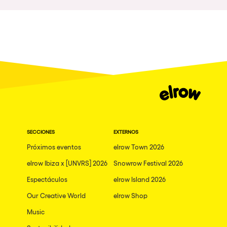
Pilton
Shanghai
Baja Sardegna
Zamárdi
Zúrich
Jesolo
Lima
Secret Location
SECCIONES
EXTERNOS
Próximos eventos
elrow Town 2026
Catania
elrow Ibiza x [UNVRS] 2026
Snowrow Festival 2026
Santiago de Chile
Espectáculos
elrow Island 2026
Edinburgh
Our Creative World
elrow Shop
Portugal
Music
Jakarta