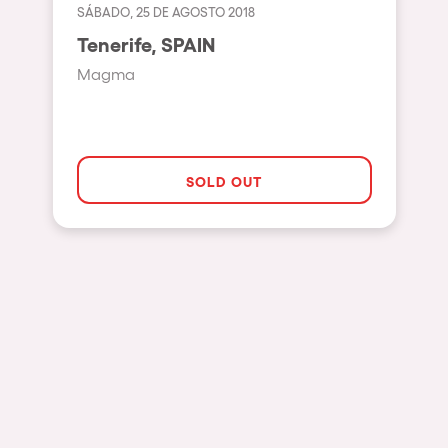
Bhūtarāh
SÁBADO, 25 DE AGOSTO 2018
Riccione
Tenerife, SPAIN
Moscow
Magma
Cardiff
Boom
Glasgow
SOLD OUT
Rotterdam
Alicante
Schijndel
Riazzino
Haarlemmermeer
Rome
Les Pennes-Mirabeau