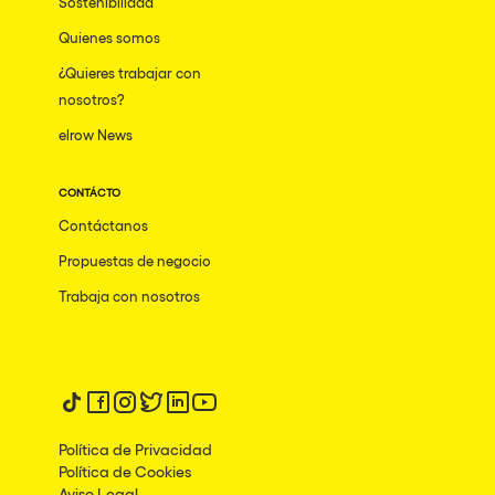
Sostenibilidad
Beirut
Quienes somos
Hasselt
¿Quieres trabajar con
nosotros?
Tel Aviv
elrow News
São Paulo
Eindhoven
CONTÁCTO
Punta del Este
Contáctanos
Propuestas de negocio
Sydney
Trabaja con nosotros
Melbourne
Bogotá
Perth
Síguenos en tiktok
Síguenos en facebook
Síguenos en instagram
Síguenos en twitter
Síguenos en linkedin
Síguenos en youtube
Genova
Política de Privacidad
Sevilla
Política de Cookies
Aviso Legal