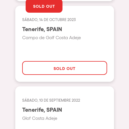
Milano
SOLD OUT
ELROW Music
Fraga
Singermorning
SÁBADO, 14 DE OCTUBRE 2023
Antwerp
Tenerife, SPAIN
Psychrowdelic Trip
Miami
Campo de Golf Costa Adeje
El Rowcio
Houthalen-Helchteren
Las Filipinas
Madrid
Brownx
Montpellier
SOLD OUT
Far Rowest
Tarento
Sambowdromo do Brasil
Cairo
Rowlympic games
Amsterdam
SÁBADO, 10 DE SEPTIEMBRE 2022
Príncipe de Zamunda
Birmingham
Tenerife, SPAIN
From lost to the river
Glof Costa Adeje
Novalja
Nowmads