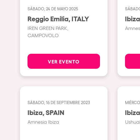
SÁBADO, 24 DE MAYO 2025
SÁBADO
Espectáculos
Reggio Emilia, ITALY
IREN GREEN PARK,
Amnesi
Our Creative World
CAMPOVOLO
Music
VER EVENTO
Sostenibilidad
Quienes somos
SÁBADO, 16 DE SEPTIEMBRE 2023
MIÉRCOL
¿Quieres trabajar con n
Ibiza, SPAIN
Amnesia Ibiza
Ushuaï
elrow News