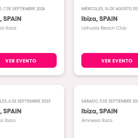
, 7 DE SEPTIEMBRE 2024
MIÉRCOLES, 14 DE AGOSTO 20
Ver todas
Ibiza, SPAIN
Ibiza, SPAIN
Valencia
a Ibiza
Ushuaïa Beach Club
Barcelona
London
Bergamo
VER EVENTO
VER EVENTO
Marseille
Ibiza
Torino
ES, 6 DE SEPTIEMBRE 2023
SÁBADO, 3 DE SEPTIEMBRE 20
Málaga
osotros?
Ibiza, SPAIN
Ibiza, SPAIN
Verona
a Ibiza
Amnesia Ibiza
Mayrhofen
Numea