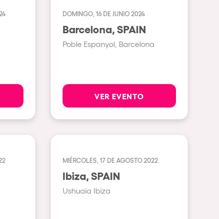
24
DOMINGO, 16 DE JUNIO 2024
Ver todas
Barcelona, SPAIN
Rowllywood
Poble Espanyol, Barcelona
ELROW Music
Singermorning
Psychrowdelic Trip
VER EVENTO
El Rowcio
Las Filipinas
Brownx
22
MIÉRCOLES, 17 DE AGOSTO 2022
Far Rowest
Ibiza, SPAIN
Sambowdromo do Brasil
Ushuaïa Ibiza
Rowlympic games
Príncipe de Zamunda