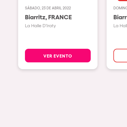
SÁBADO, 23 DE ABRIL 2022
DOMING
Espectáculos
Biarritz, FRANCE
La Halle D'Iraty
La Hall
Our Creative World
Music
VER EVENTO
Sostenibilidad
Quienes somos
¿Quieres trabajar con n
elrow News