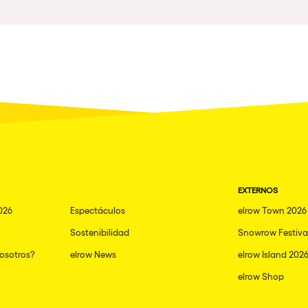
Napoli
nibilidad
New York
Milano
Fraga
Antwerp
Miami
Houthalen-Helchteren
EXTERNOS
Madrid
026
Espectáculos
elrow Town 2026
Montpellier
Sostenibilidad
Snowrow Festiva
Tarento
nosotros?
elrow News
elrow Island 202
Cairo
elrow Shop
Amsterdam