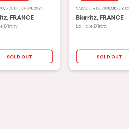
O, 5 DE DICIEMBRE 2021
SÁBADO, 4 DE DICIEMBRE 202
Ver todas
Biarritz, FRANCE
Biarritz, FRANCE
Valencia
e D'Iraty
La Halle D'Iraty
Barcelona
London
Bergamo
SOLD OUT
SOLD OUT
Marseille
Ibiza
Torino
Málaga
osotros?
Verona
Mayrhofen
Numea