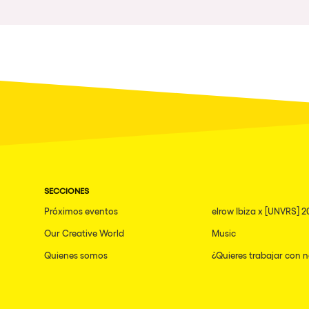
Política de Privacidad
Política de Cookies
Aviso Legal
Política de Soste
SECCIONES
Próximos eventos
elrow Ibiza x [UNVRS] 2
Our Creative World
Music
Quienes somos
¿Quieres trabajar con 