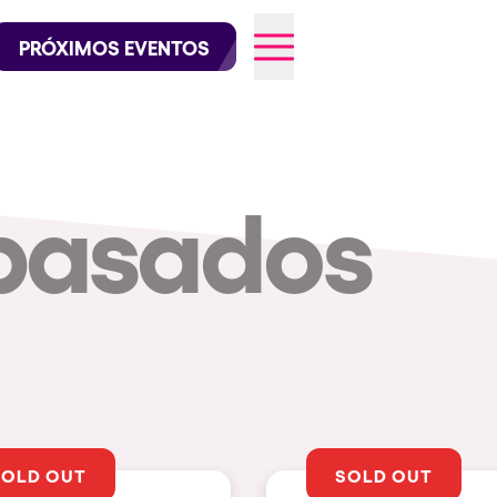
official en Instagram
@elrowofficial en TikTok
PRÓXIMOS EVENTOS
pasados
026
SOLD OUT
SOLD OUT
CIUDADES