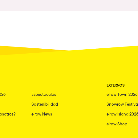
Napoli
nibilidad
New York
Milano
Fraga
Antwerp
Miami
Houthalen-Helchteren
EXTERNOS
Madrid
026
Espectáculos
elrow Town 2026
Montpellier
Sostenibilidad
Snowrow Festiva
Tarento
nosotros?
elrow News
elrow Island 202
Cairo
elrow Shop
Amsterdam