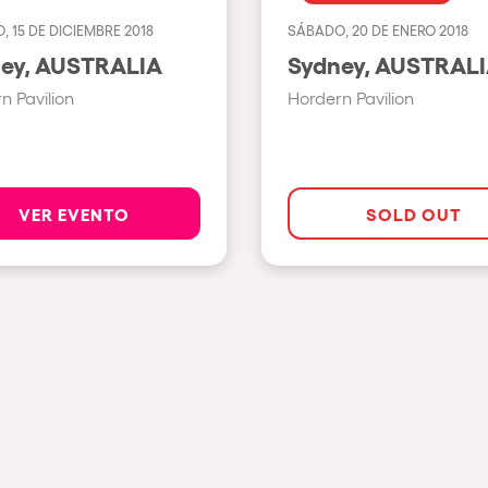
 15 DE DICIEMBRE 2018
SÁBADO, 20 DE ENERO 2018
Ver todas
Sydney, AUSTRALIA
Sydney, AUSTRAL
Valencia
n Pavilion
Hordern Pavilion
Barcelona
London
Bergamo
VER EVENTO
SOLD OUT
Marseille
Ibiza
Torino
Málaga
osotros?
Verona
Mayrhofen
Numea