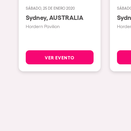
SÁBADO, 25 DE ENERO 2020
SÁBADO,
Espectáculos
Sydney, AUSTRALIA
Hordern Pavilion
Horder
Our Creative World
Music
VER EVENTO
Sostenibilidad
Quienes somos
¿Quieres trabajar con n
elrow News