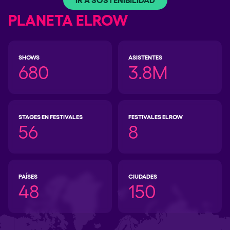
PLANETA ELROW
SHOWS
ASISTENTES
680
3.8M
STAGES EN FESTIVALES
FESTIVALES ELROW
56
8
PAÍSES
CIUDADES
48
150