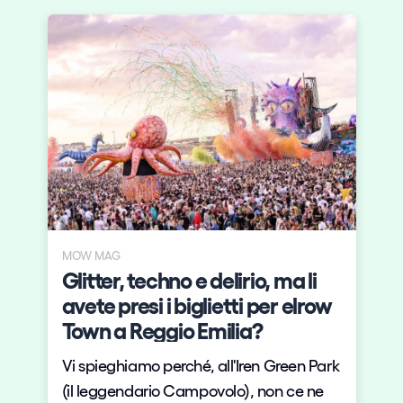
MOW MAG
s
Glitter, techno e delirio, ma li
y
avete presi i biglietti per elrow
Town a Reggio Emilia?
Vi spieghiamo perché, all'Iren Green Park
(il leggendario Campovolo), non ce ne