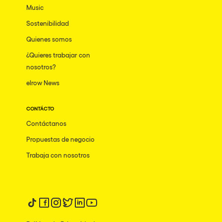
Music
Sostenibilidad
Quienes somos
¿Quieres trabajar con
nosotros?
elrow News
CONTÁCTO
Contáctanos
Propuestas de negocio
Trabaja con nosotros
Síguenos en tiktok
Síguenos en facebook
Síguenos en instagram
Síguenos en twitter
Síguenos en linkedin
Síguenos en youtube