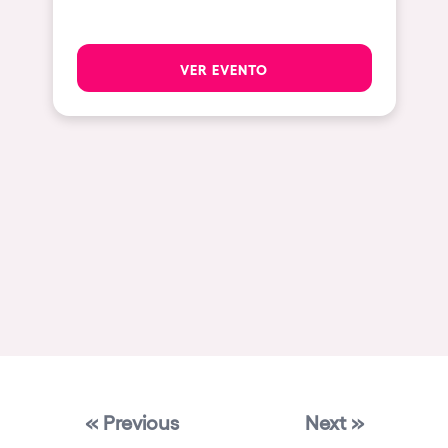
Mallorca
Las Vegas
VER EVENTO
Apt
Asunción
Le Barcarès
Salerno
Newcastle
Tokio
Bali
Chengdú
Mexico
« Previous
Next »
Venice