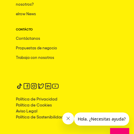
nosotros?
Mumbai
elrow News
Frankfurt am Main
CONTÁCTO
Ciudad de México
Contáctanos
Bangkok
Propuestas de negocio
Pydna
Trabaja con nosotros
Barbate
Rishon LeZion
Adeje
Síguenos en tiktok
Síguenos en facebook
Síguenos en instagram
Síguenos en twitter
Síguenos en linkedin
Síguenos en youtube
Bucarest
Política de Privacidad
Política de Cookies
Duisburg
Aviso Legal
Política de Sostenibilidad
Montréal
Palma, Illes Balears