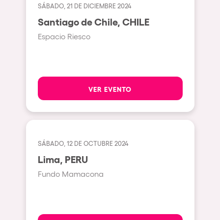
Bhūtarāh
SÁBADO, 21 DE DICIEMBRE 2024
Riccione
Santiago de Chile, CHILE
Moscow
Espacio Riesco
Cardiff
Boom
Glasgow
VER EVENTO
Rotterdam
Alicante
Schijndel
SÁBADO, 12 DE OCTUBRE 2024
Riazzino
Lima, PERU
Haarlemmermeer
Fundo Mamacona
Rome
Les Pennes-Mirabeau