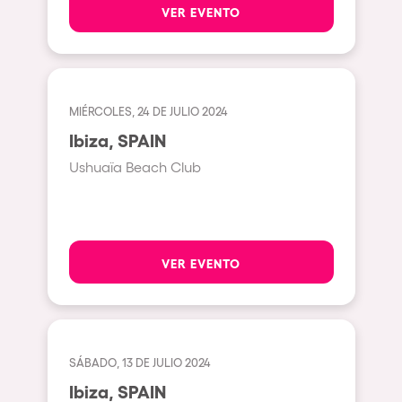
Pilton
VER EVENTO
Shanghai
Baja Sardegna
Zamárdi
MIÉRCOLES, 24 DE JULIO 2024
Zúrich
Ibiza, SPAIN
Jesolo
Ushuaïa Beach Club
Lima
Secret Location
Catania
VER EVENTO
Santiago de Chile
Edinburgh
Portugal
SÁBADO, 13 DE JULIO 2024
Ibiza, SPAIN
Jakarta