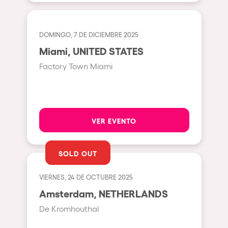
Milano
ELROW Music
Fraga
Singermorning
DOMINGO, 7 DE DICIEMBRE 2025
Antwerp
Miami, UNITED STATES
Psychrowdelic Trip
Miami
Factory Town Miami
El Rowcio
Houthalen-Helchteren
Las Filipinas
Madrid
Brownx
Montpellier
VER EVENTO
Far Rowest
Tarento
Sambowdromo do Brasil
SOLD OUT
Cairo
Rowlympic games
Amsterdam
VIERNES, 24 DE OCTUBRE 2025
Príncipe de Zamunda
Birmingham
Amsterdam, NETHERLANDS
From lost to the river
De Kromhouthal
Novalja
Nowmads