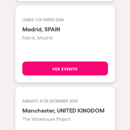
Johanesburg
Cape Town
LUNES, 1 DE ENERO 2024
Berlin
Madrid, SPAIN
Mar del Plata
Fabrik, Madrid
Southampton
Lisboa
Cluj-Napoca
VER EVENTO
A Coruña
Canelones
Neuss
SÁBADO, 16 DE DICIEMBRE 2023
Budapest
Manchester, UNITED KINGDOM
Tenerife
The Warehouse Project
Malta