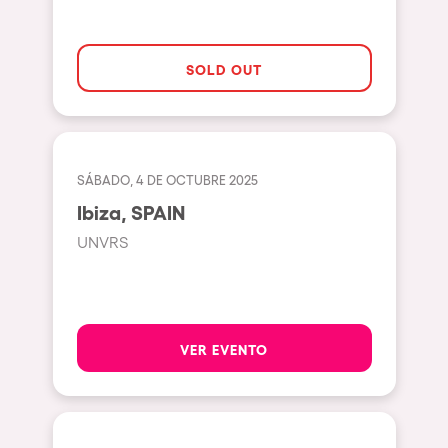
Gallipoli
The Rowmuda triangle
Zaragoza
The enchanted Forest
SOLD OUT
Leeds
Horroween
Bristol
Chinese Row Year
Playa del Carmen
RowsAttacks
Liverpool
SÁBADO, 4 DE OCTUBRE 2025
Growenlandia
Ibiza, SPAIN
Paris
Kaos Garden
UNVRS
Manchester
Delusionville
Cannes
Dance with the Serpent
Villaricos
new-world
VER EVENTO
Brighton
Hallucinarium
Dubai
Neo Kaos Garden
Aix-en-Provence