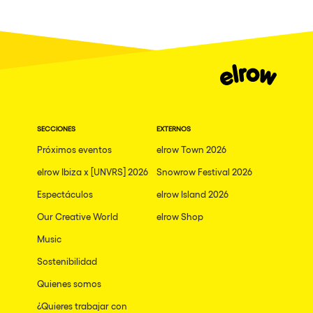
Granada
Dublin
Taipei
Belfast
Athina
SECCIONES
EXTERNOS
Shenzhen
Próximos eventos
elrow Town 2026
Cancun
elrow Ibiza x [UNVRS] 2026
Snowrow Festival 2026
San Bernardino
Espectáculos
elrow Island 2026
Camboriu
Our Creative World
elrow Shop
Santa Cruz de Tenerife
Music
Lisboa, Portugal
Sostenibilidad
Quienes somos
Valmorel
¿Quieres trabajar con
Modena