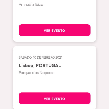
Amnesia Ibiza
Beirut
Hasselt
Tel Aviv
VER EVENTO
São Paulo
Eindhoven
Punta del Este
SÁBADO, 10 DE FEBRERO 2024
Sydney
Lisboa, PORTUGAL
Melbourne
Parque das Naçoes
Bogotá
Perth
Genova
VER EVENTO
Sevilla