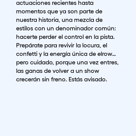
actuaciones recientes hasta
Quienes somos
momentos que ya son parte de
nuestra historia, una mezcla de
¿Quieres trabajar con nosotros?
estilos con un denominador común:
elrow News
hacerte perder el control en la pista.
Prepárate para revivir la locura, el
confetti y la energía única de elrow…
Síguenos en tiktok
Síguenos en facebook
Síguenos en instagram
Síguenos en twitter
Síguenos en linkedin
Síguenos en youtube
pero cuidado, porque una vez entres,
las ganas de volver a un show
Política de Privacidad
crecerán sin freno. Estás avisado.
Política de Cookies
Aviso Legal
Política de Sostenibilidad