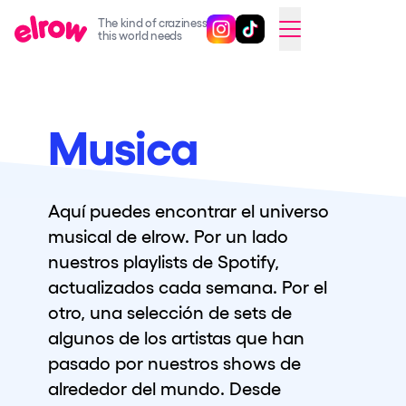
The kind of craziness
Sigue @elrowofficial en Inst
Sigue @elrowofficial en T
SWITCH TO ENGLISH
this world needs
Próximos eventos
elrow Ibiza x [UNVRS] 2026
Musica
elrow Town 2026
Snowrow Festival 2026
Aquí puedes encontrar el universo
elrow Island 2026
musical de elrow. Por un lado
elrow Shop
nuestros playlists de Spotify,
actualizados cada semana. Por el
Espectáculos
otro, una selección de sets de
Our Creative World
algunos de los artistas que han
Music
pasado por nuestros shows de
alrededor del mundo. Desde
Sostenibilidad