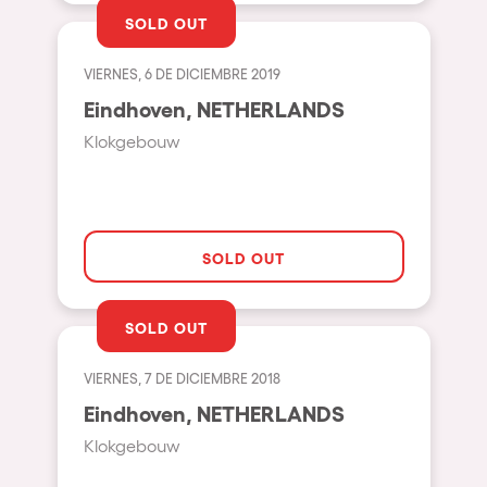
Milano
SOLD OUT
ELROW Music
Fraga
Singermorning
VIERNES, 6 DE DICIEMBRE 2019
Antwerp
Eindhoven, NETHERLANDS
Psychrowdelic Trip
Miami
Klokgebouw
El Rowcio
Houthalen-Helchteren
Las Filipinas
Madrid
Brownx
Montpellier
SOLD OUT
Far Rowest
Tarento
Sambowdromo do Brasil
SOLD OUT
Cairo
Rowlympic games
Amsterdam
VIERNES, 7 DE DICIEMBRE 2018
Príncipe de Zamunda
Birmingham
Eindhoven, NETHERLANDS
From lost to the river
Klokgebouw
Novalja
Nowmads