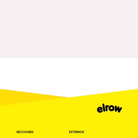
Bhūtarāh
Riccione
Moscow
Cardiff
Boom
Glasgow
Rotterdam
Alicante
Schijndel
Riazzino
Haarlemmermeer
Rome
Les Pennes-Mirabeau
SECCIONES
EXTERNOS