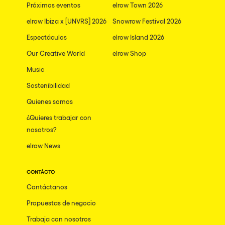
Pilton
Próximos eventos
elrow Town 2026
Shanghai
elrow Ibiza x [UNVRS] 2026
Snowrow Festival 2026
Espectáculos
elrow Island 2026
Baja Sardegna
Our Creative World
elrow Shop
Zamárdi
Music
Zúrich
Sostenibilidad
Jesolo
Quienes somos
Lima
¿Quieres trabajar con
Secret Location
nosotros?
elrow News
Catania
Santiago de Chile
CONTÁCTO
Edinburgh
Contáctanos
Portugal
Propuestas de negocio
Jakarta
Trabaja con nosotros