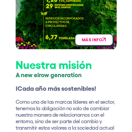
Quienes somos
¿Quieres trabajar con nosotros?
elrow News
MÁS INFO
Síguenos en tiktok
Síguenos en facebook
Síguenos en instagram
Síguenos en twitter
Síguenos en linkedin
Síguenos en youtube
Nuestra misión
Política de Privacidad
A new elrow generation
Política de Cookies
Aviso Legal
¡Cada año más sostenibles!
Política de Sostenibilidad
Como una de las marcas líderes en el sector,
tenemos la obligación no solo de cambiar
nuestra manera de relacionarnos con el
entorno, sino de ser parte del cambio y
transmitir estos valores a la sociedad actual