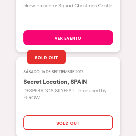
elrow presenta: Squad Christmas Castle
Quienes somos
Barcelona
¿Quieres trabajar con nosotros?
London
elrow News
Bergamo
VER EVENTO
Marseille
Ibiza
SOLD OUT
Síguenos en tiktok
Síguenos en facebook
Síguenos en instagram
Síguenos en twitter
Síguenos en linkedin
Síguenos en youtube
Torino
SÁBADO, 16 DE SEPTIEMBRE 2017
Política de Privacidad
Málaga
Secret Location, SPAIN
Política de Cookies
Verona
Aviso Legal
DESPERADOS SKYFEST - produced by
Política de Sostenibilidad
ELROW
Mayrhofen
TEMÁTICAS
Numea
Napoli
SOLD OUT
Ver todas
New York
Rowllywood