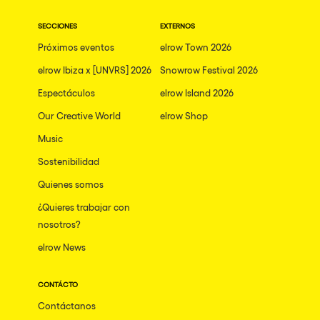
Gallipoli
The Rowmuda triangle
Zaragoza
SECCIONES
EXTERNOS
The enchanted Forest
Próximos eventos
elrow Town 2026
Leeds
Horroween
elrow Ibiza x [UNVRS] 2026
Snowrow Festival 2026
Bristol
Chinese Row Year
Espectáculos
elrow Island 2026
Playa del Carmen
RowsAttacks
Our Creative World
elrow Shop
Liverpool
Music
Growenlandia
Paris
Sostenibilidad
Kaos Garden
Manchester
Quienes somos
Delusionville
Cannes
¿Quieres trabajar con
Dance with the Serpent
nosotros?
Villaricos
new-world
elrow News
Brighton
Hallucinarium
Dubai
CONTÁCTO
Neo Kaos Garden
Contáctanos
Aix-en-Provence