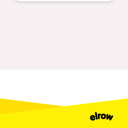
Milano
ELROW Music
Fraga
Singermorning
Antwerp
Psychrowdelic Trip
Miami
El Rowcio
Houthalen-Helchteren
Las Filipinas
Madrid
Brownx
Montpellier
Far Rowest
Tarento
Sambowdromo do Brasil
Cairo
Rowlympic games
Amsterdam
Príncipe de Zamunda
Birmingham
From lost to the river
Novalja
Nowmads