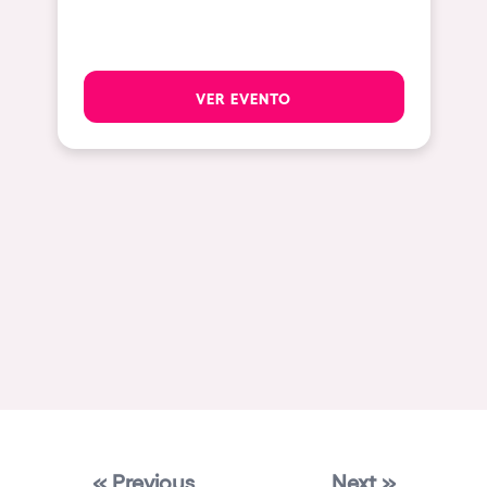
Mallorca
Las Vegas
VER EVENTO
Apt
Asunción
Le Barcarès
Salerno
Newcastle
Tokio
Bali
Chengdú
Mexico
Venice
« Previous
Next »