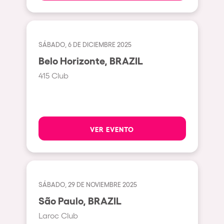
Milano
ELROW Music
Fraga
Singermorning
Antwerp
SÁBADO, 6 DE DICIEMBRE 2025
Psychrowdelic Trip
Belo Horizonte, BRAZIL
Miami
El Rowcio
415 Club
Houthalen-Helchteren
Las Filipinas
Madrid
Brownx
Montpellier
Far Rowest
VER EVENTO
Tarento
Sambowdromo do Brasil
Cairo
Rowlympic games
Amsterdam
Príncipe de Zamunda
SÁBADO, 29 DE NOVIEMBRE 2025
Birmingham
From lost to the river
São Paulo, BRAZIL
Novalja
Nowmads
Laroc Club