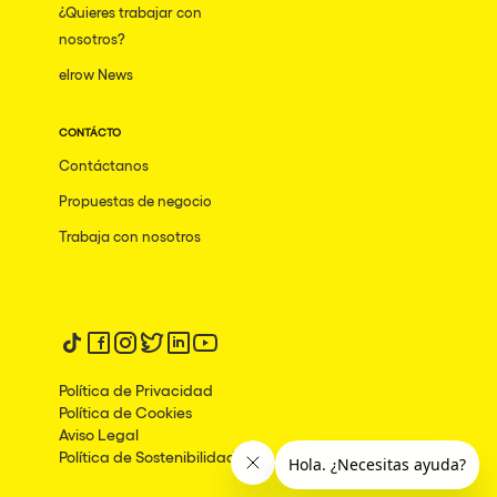
¿Quieres trabajar con
Mumbai
nosotros?
elrow News
Frankfurt am Main
Ciudad de México
CONTÁCTO
Bangkok
Contáctanos
Pydna
Propuestas de negocio
Barbate
Trabaja con nosotros
Rishon LeZion
Adeje
Síguenos en tiktok
Síguenos en facebook
Síguenos en instagram
Síguenos en twitter
Síguenos en linkedin
Síguenos en youtube
Bucarest
Política de Privacidad
Duisburg
Política de Cookies
Aviso Legal
Montréal
Política de Sostenibilidad
Palma, Illes Balears