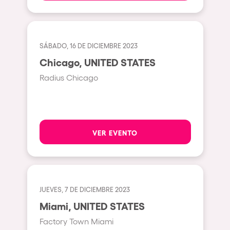
Johanesburg
Cape Town
Berlin
SÁBADO, 16 DE DICIEMBRE 2023
Mar del Plata
Chicago, UNITED STATES
Radius Chicago
Southampton
Lisboa
Cluj-Napoca
VER EVENTO
A Coruña
Canelones
Neuss
Budapest
JUEVES, 7 DE DICIEMBRE 2023
Miami, UNITED STATES
Tenerife
Factory Town Miami
Malta