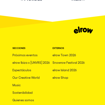
Granada
Dublin
Taipei
Belfast
Athina
Shenzhen
SECCIONES
EXTERNOS
Cancun
Próximos eventos
elrow Town 2026
San Bernardino
elrow Ibiza x [UNVRS] 2026
Snowrow Festival 2026
Espectáculos
Camboriu
elrow Island 2026
Our Creative World
elrow Shop
Santa Cruz de Tenerife
Music
Lisboa, Portugal
Sostenibilidad
Valmorel
Quienes somos
Modena