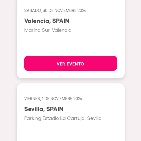
Bhūtarāh
Riccione
SÁBADO, 30 DE NOVIEMBRE 2024
Moscow
Valencia, SPAIN
Cardiff
Marina Sur, Valencia
Boom
Glasgow
Rotterdam
VER EVENTO
Alicante
Schijndel
Riazzino
VIERNES, 1 DE NOVIEMBRE 2024
Sevilla, SPAIN
Haarlemmermeer
Parking Estadio La Cartuja, Sevilla
Rome
Les Pennes-Mirabeau