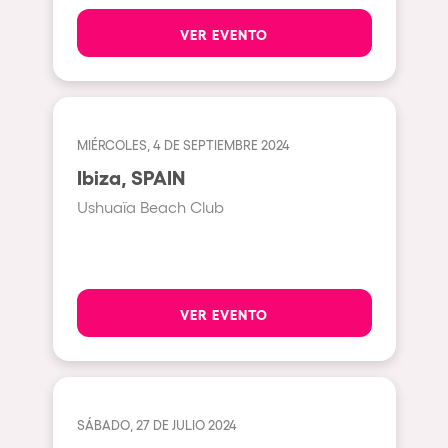
Pilton
VER EVENTO
Shanghai
Baja Sardegna
Zamárdi
MIÉRCOLES, 4 DE SEPTIEMBRE 2024
Zúrich
Ibiza, SPAIN
Jesolo
Ushuaïa Beach Club
Lima
Secret Location
Catania
VER EVENTO
Santiago de Chile
Edinburgh
Portugal
SÁBADO, 27 DE JULIO 2024
Jakarta