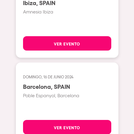
Ibiza, SPAIN
Beirut
Amnesia Ibiza
Hasselt
Tel Aviv
São Paulo
VER EVENTO
Eindhoven
Punta del Este
Sydney
DOMINGO, 16 DE JUNIO 2024
Melbourne
Barcelona, SPAIN
Bogotá
Poble Espanyol, Barcelona
Perth
Genova
Sevilla
VER EVENTO