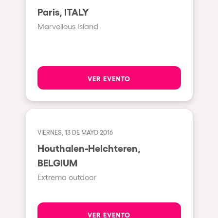
Milano
Paris, ITALY
ELROW Music
Fraga
Marvellous Island
Singermorning
Antwerp
Psychrowdelic Trip
Miami
El Rowcio
Houthalen-Helchteren
VER EVENTO
Las Filipinas
Madrid
Brownx
Montpellier
Far Rowest
Tarento
VIERNES, 13 DE MAYO 2016
Sambowdromo do Brasil
Houthalen-Helchteren,
Cairo
Rowlympic games
BELGIUM
Amsterdam
Príncipe de Zamunda
Extrema outdoor
Birmingham
From lost to the river
Novalja
Nowmads
VER EVENTO