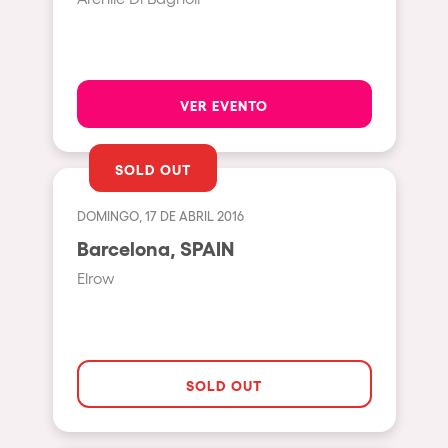
Bhūtarāh
Riccione
Moscow
Cardiff
VER EVENTO
Boom
Glasgow
SOLD OUT
Rotterdam
DOMINGO, 17 DE ABRIL 2016
Alicante
Barcelona, SPAIN
Schijndel
Elrow
Riazzino
Haarlemmermeer
Rome
SOLD OUT
Les Pennes-Mirabeau