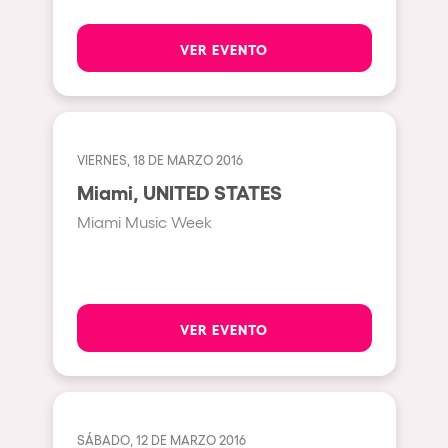
Beirut
VER EVENTO
Hasselt
Tel Aviv
São Paulo
VIERNES, 18 DE MARZO 2016
Eindhoven
Miami, UNITED STATES
Punta del Este
Miami Music Week
Sydney
Melbourne
Bogotá
VER EVENTO
Perth
Genova
Sevilla
SÁBADO, 12 DE MARZO 2016