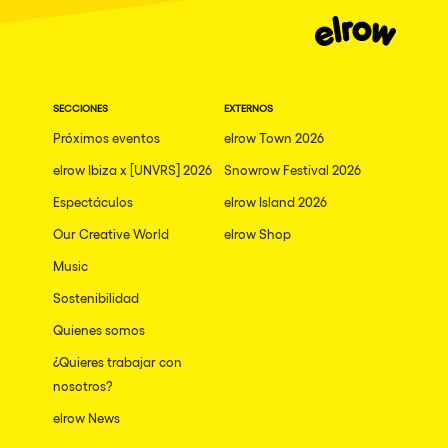
Granada
Dublin
Taipei
SECCIONES
EXTERNOS
Belfast
Próximos eventos
elrow Town 2026
Athina
elrow Ibiza x [UNVRS] 2026
Snowrow Festival 2026
Shenzhen
Espectáculos
elrow Island 2026
Cancun
Our Creative World
elrow Shop
San Bernardino
Music
Sostenibilidad
Camboriu
Quienes somos
Santa Cruz de Tenerife
¿Quieres trabajar con
Lisboa, Portugal
nosotros?
Valmorel
elrow News
Modena