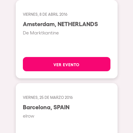
Pilton
Shanghai
VIERNES, 8 DE ABRIL 2016
Baja Sardegna
Amsterdam, NETHERLANDS
De Marktkantine
Zamárdi
Zúrich
Jesolo
VER EVENTO
Lima
Secret Location
Catania
Santiago de Chile
VIERNES, 25 DE MARZO 2016
Barcelona, SPAIN
Edinburgh
elrow
Portugal
Jakarta