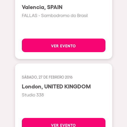
Johanesburg
Valencia, SPAIN
Cape Town
FALLAS - Sambodromo do Brasil
Berlin
Mar del Plata
Southampton
VER EVENTO
Lisboa
Cluj-Napoca
A Coruña
SÁBADO, 27 DE FEBRERO 2016
Canelones
London, UNITED KINGDOM
Neuss
Studio 338
Budapest
Tenerife
Malta
VER EVENTO