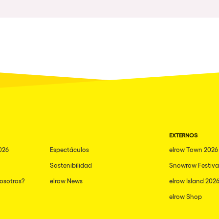
Napoli
nibilidad
New York
Milano
Fraga
Antwerp
Miami
Houthalen-Helchteren
EXTERNOS
Madrid
026
Espectáculos
elrow Town 2026
Montpellier
Sostenibilidad
Snowrow Festiva
Tarento
nosotros?
elrow News
elrow Island 202
Cairo
elrow Shop
Amsterdam