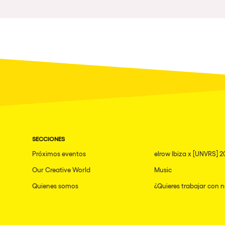
Política de Privacidad
Política de Cookies
Aviso Legal
Política de Soste
SECCIONES
Próximos eventos
elrow Ibiza x [UNVRS] 2
Our Creative World
Music
Quienes somos
¿Quieres trabajar con 