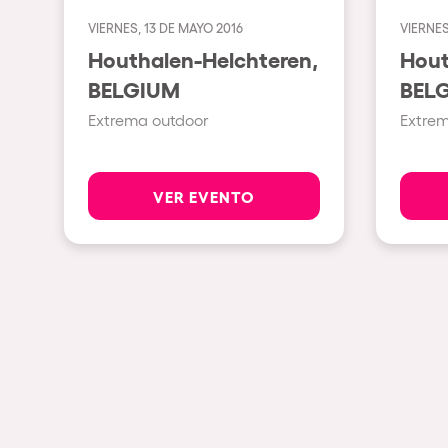
VIERNES, 13 DE MAYO 2016
VIERNES
Espectáculos
Houthalen-Helchteren,
Hout
BELGIUM
BEL
Our Creative World
Extrema outdoor
Extre
Music
VER EVENTO
Sostenibilidad
Quienes somos
¿Quieres trabajar con n
elrow News