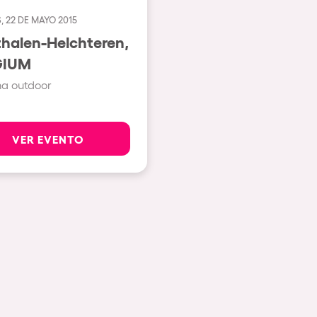
, 22 DE MAYO 2015
Ver todas
halen-Helchteren,
Valencia
GIUM
Barcelona
ma outdoor
London
Bergamo
VER EVENTO
Marseille
Ibiza
Torino
Málaga
osotros?
Verona
Mayrhofen
Numea