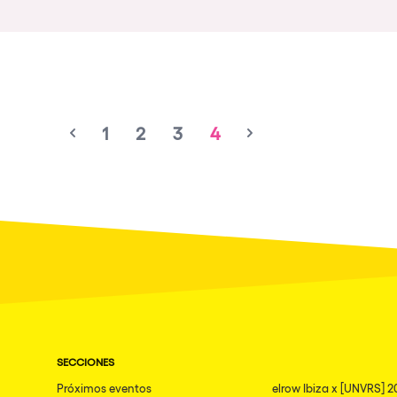
Política de Privacidad
Política de Cookies
Aviso Legal
Política de Soste
1
2
3
4
SECCIONES
Próximos eventos
elrow Ibiza x [UNVRS] 2