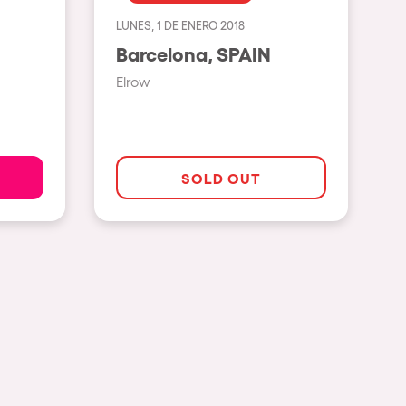
LUNES, 1 DE ENERO 2018
Ver todas
Barcelona, SPAIN
Rowllywood
Elrow
ELROW Music
Singermorning
Psychrowdelic Trip
SOLD OUT
El Rowcio
Las Filipinas
Brownx
Far Rowest
Sambowdromo do Brasil
Rowlympic games
Príncipe de Zamunda