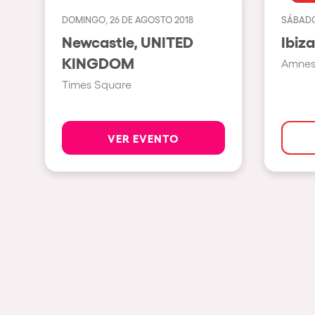
DOMINGO, 26 DE AGOSTO 2018
SÁBADO
Espectáculos
Newcastle, UNITED
KINGDOM
Amnesi
Our Creative World
Times Square
Music
VER EVENTO
Sostenibilidad
Quienes somos
¿Quieres trabajar con n
elrow News