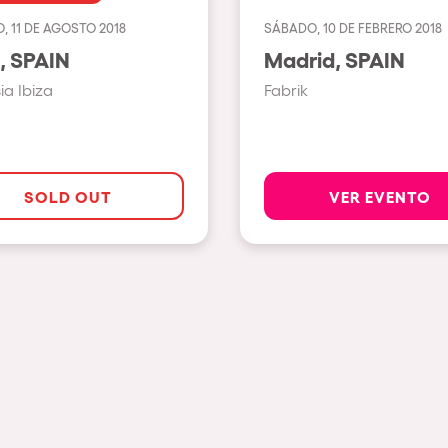
, 11 DE AGOSTO 2018
SÁBADO, 10 DE FEBRERO 2018
Ver todas
Ibiza, SPAIN
Madrid, SPAIN
Valencia
a Ibiza
Fabrik
Barcelona
London
Bergamo
SOLD OUT
VER EVENTO
Marseille
Ibiza
Torino
Málaga
osotros?
Verona
Mayrhofen
Numea