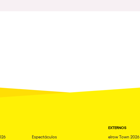
Napoli
nibilidad
New York
Milano
Fraga
Antwerp
Miami
Houthalen-Helchteren
Madrid
Montpellier
Tarento
Cairo
EXTERNOS
Amsterdam
026
Espectáculos
elrow Town 2026