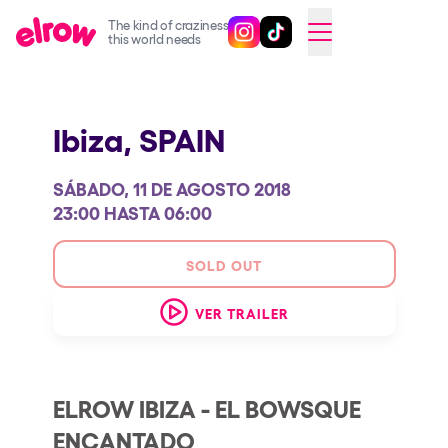
The kind of craziness
Sigue @elrowofficial en Inst
Sigue @elrowofficial en T
SWITCH TO ENGLISH
this world needs
Próximos eventos
Ibiza,
SPAIN
elrow Ibiza x [UNVRS] 2026
elrow Town 2026
SÁBADO, 11 DE AGOSTO 2018
Snowrow Festival 2026
23:00 HASTA 06:00
elrow Island 2026
SOLD OUT
elrow Shop
VER TRAILER
Espectáculos
Our Creative World
Music
ELROW IBIZA - EL BOWSQUE
ENCANTADO
Sostenibilidad