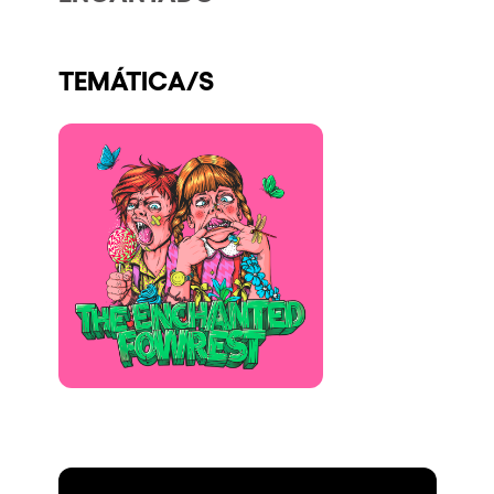
Quienes somos
¿Quieres trabajar con nosotros?
TEMÁTICA/S
elrow News
Síguenos en tiktok
Síguenos en facebook
Síguenos en instagram
Síguenos en twitter
Síguenos en linkedin
Síguenos en youtube
Política de Privacidad
Política de Cookies
Aviso Legal
Política de Sostenibilidad