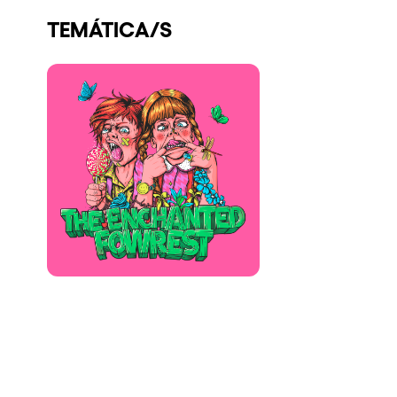
Quienes somos
TEMÁTICA/S
¿Quieres trabajar con nosotros?
elrow News
Síguenos en tiktok
Síguenos en facebook
Síguenos en instagram
Síguenos en twitter
Síguenos en linkedin
Síguenos en youtube
Política de Privacidad
Política de Cookies
Aviso Legal
Política de Sostenibilidad