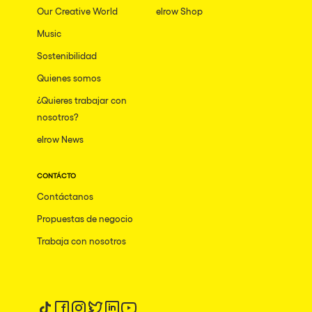
Our Creative World
elrow Shop
Music
Sostenibilidad
Quienes somos
¿Quieres trabajar con
nosotros?
elrow News
CONTÁCTO
Contáctanos
Propuestas de negocio
Trabaja con nosotros
Síguenos en tiktok
Síguenos en facebook
Síguenos en instagram
Síguenos en twitter
Síguenos en linkedin
Síguenos en youtube