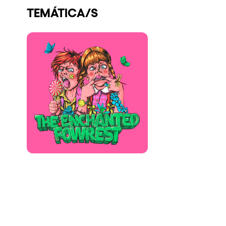
TEMÁTICA/S
Quienes somos
¿Quieres trabajar con nosotros?
elrow News
Síguenos en tiktok
Síguenos en facebook
Síguenos en instagram
Síguenos en twitter
Síguenos en linkedin
Síguenos en youtube
Política de Privacidad
Política de Cookies
Aviso Legal
Política de Sostenibilidad