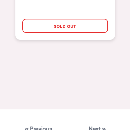
Mallorca
Las Vegas
SOLD OUT
Apt
Asunción
Le Barcarès
Salerno
Newcastle
Tokio
Bali
Chengdú
Mexico
Venice
« Previous
Next »