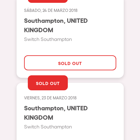
Bhūtarāh
Riccione
SÁBADO, 24 DE MARZO 2018
Moscow
Southampton, UNITED
KINGDOM
Cardiff
Switch Southampton
Boom
Glasgow
Rotterdam
SOLD OUT
Alicante
SOLD OUT
Schijndel
Riazzino
VIERNES, 23 DE MARZO 2018
Southampton, UNITED
Haarlemmermeer
KINGDOM
Rome
Switch Southampton
Les Pennes-Mirabeau