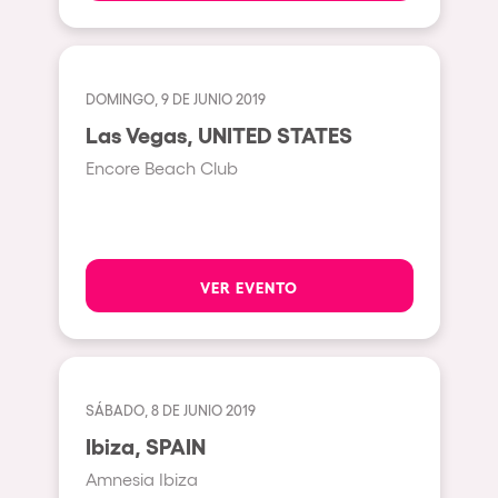
Milano
ELROW Music
Fraga
Singermorning
Antwerp
DOMINGO, 9 DE JUNIO 2019
Psychrowdelic Trip
Las Vegas, UNITED STATES
Miami
El Rowcio
Encore Beach Club
Houthalen-Helchteren
Las Filipinas
Madrid
Brownx
Montpellier
Far Rowest
VER EVENTO
Tarento
Sambowdromo do Brasil
Cairo
Rowlympic games
Amsterdam
Príncipe de Zamunda
SÁBADO, 8 DE JUNIO 2019
Birmingham
From lost to the river
Ibiza, SPAIN
Novalja
Nowmads
Amnesia Ibiza