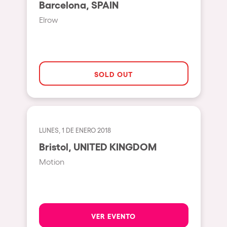
Barcelona, SPAIN
Beirut
Elrow
Hasselt
Tel Aviv
São Paulo
SOLD OUT
Eindhoven
Punta del Este
Sydney
LUNES, 1 DE ENERO 2018
Melbourne
Bristol, UNITED KINGDOM
Bogotá
Motion
Perth
Genova
Sevilla
VER EVENTO