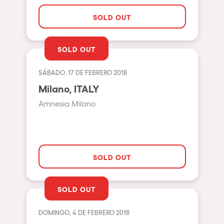
Pilton
SOLD OUT
Shanghai
Baja Sardegna
SOLD OUT
Zamárdi
SÁBADO, 17 DE FEBRERO 2018
Zúrich
Milano, ITALY
Jesolo
Amnesia Milano
Lima
Secret Location
Catania
SOLD OUT
Santiago de Chile
Edinburgh
SOLD OUT
Portugal
DOMINGO, 4 DE FEBRERO 2018
Jakarta