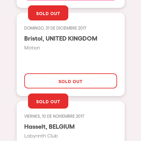
Johanesburg
SOLD OUT
Cape Town
Berlin
DOMINGO, 31 DE DICIEMBRE 2017
Mar del Plata
Bristol, UNITED KINGDOM
Motion
Southampton
Lisboa
Cluj-Napoca
SOLD OUT
A Coruña
Canelones
SOLD OUT
Neuss
Budapest
VIERNES, 10 DE NOVIEMBRE 2017
Hasselt, BELGIUM
Tenerife
Labyrinth Club
Malta