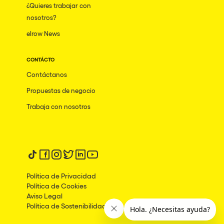
¿Quieres trabajar con
Mumbai
nosotros?
elrow News
Frankfurt am Main
Ciudad de México
CONTÁCTO
Bangkok
Contáctanos
Pydna
Propuestas de negocio
Barbate
Trabaja con nosotros
Rishon LeZion
Adeje
Síguenos en tiktok
Síguenos en facebook
Síguenos en instagram
Síguenos en twitter
Síguenos en linkedin
Síguenos en youtube
Bucarest
Política de Privacidad
Duisburg
Política de Cookies
Aviso Legal
Montréal
Política de Sostenibilidad
Palma, Illes Balears