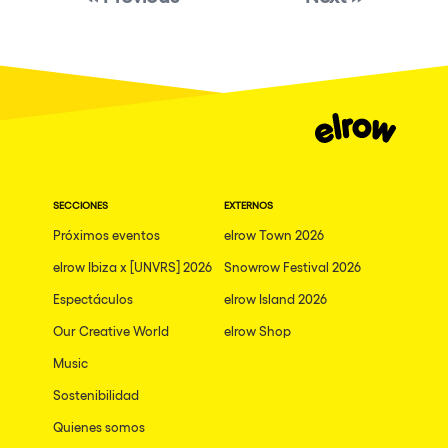
Granada
Dublin
Taipei
Belfast
Athina
Shenzhen
SECCIONES
EXTERNOS
Cancun
Próximos eventos
elrow Town 2026
San Bernardino
elrow Ibiza x [UNVRS] 2026
Snowrow Festival 2026
Espectáculos
Camboriu
elrow Island 2026
Our Creative World
elrow Shop
Santa Cruz de Tenerife
Music
Lisboa, Portugal
Sostenibilidad
Valmorel
Quienes somos
Modena