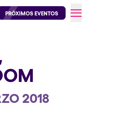
official en Instagram
@elrowofficial en TikTok
PRÓXIMOS EVENTOS
,
026
GDOM
RZO 2018