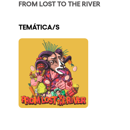
FROM LOST TO THE RIVER
Espectáculos
TEMÁTICA/S
Our Creative World
Music
Sostenibilidad
Quienes somos
¿Quieres trabajar con n
elrow News