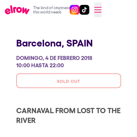
The kind of craziness
Sigue @elrowofficial en Inst
Sigue @elrowofficial en T
SWITCH TO ENGLISH
this world needs
Próximos eventos
Barcelona,
SPAIN
elrow Ibiza x [UNVRS] 2026
elrow Town 2026
DOMINGO, 4 DE FEBRERO 2018
Snowrow Festival 2026
10:00 HASTA 22:00
elrow Island 2026
SOLD OUT
elrow Shop
Espectáculos
CARNAVAL FROM LOST TO THE
Our Creative World
RIVER
Music
Sostenibilidad