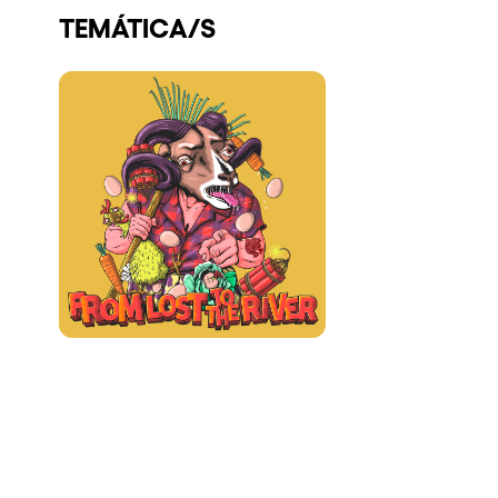
TEMÁTICA/S
Quienes somos
¿Quieres trabajar con nosotros?
elrow News
Síguenos en tiktok
Síguenos en facebook
Síguenos en instagram
Síguenos en twitter
Síguenos en linkedin
Síguenos en youtube
Política de Privacidad
Política de Cookies
Aviso Legal
Política de Sostenibilidad