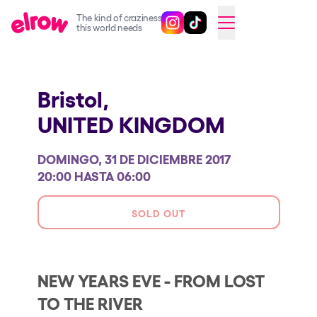
The kind of craziness
Sigue @elrowofficial en Inst
Sigue @elrowofficial en T
SWITCH TO ENGLISH
this world needs
Próximos eventos
Bristol,
elrow Ibiza x [UNVRS] 2026
UNITED KINGDOM
elrow Town 2026
Snowrow Festival 2026
DOMINGO, 31 DE DICIEMBRE 2017
elrow Island 2026
20:00 HASTA 06:00
elrow Shop
SOLD OUT
Espectáculos
Our Creative World
NEW YEARS EVE - FROM LOST
Music
TO THE RIVER
Sostenibilidad