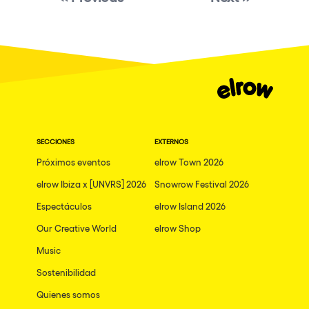
Granada
Dublin
Taipei
Belfast
Athina
Shenzhen
SECCIONES
EXTERNOS
Cancun
Próximos eventos
elrow Town 2026
San Bernardino
elrow Ibiza x [UNVRS] 2026
Snowrow Festival 2026
Espectáculos
Camboriu
elrow Island 2026
Our Creative World
elrow Shop
Santa Cruz de Tenerife
Music
Lisboa, Portugal
Sostenibilidad
Valmorel
Quienes somos
Modena