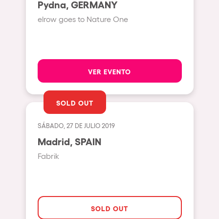
Pydna, GERMANY
Beirut
elrow goes to Nature One
Hasselt
Tel Aviv
São Paulo
VER EVENTO
Eindhoven
Punta del Este
SOLD OUT
Sydney
SÁBADO, 27 DE JULIO 2019
Melbourne
Madrid, SPAIN
Bogotá
Fabrik
Perth
Genova
Sevilla
SOLD OUT