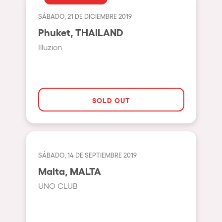
Bhūtarāh
Riccione
SÁBADO, 21 DE DICIEMBRE 2019
Moscow
Phuket, THAILAND
Cardiff
Illuzion
Boom
Glasgow
Rotterdam
SOLD OUT
Alicante
Schijndel
Riazzino
SÁBADO, 14 DE SEPTIEMBRE 2019
Malta, MALTA
Haarlemmermeer
UNO CLUB
Rome
Les Pennes-Mirabeau