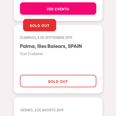
Pilton
VER EVENTO
Shanghai
Baja Sardegna
SOLD OUT
Zamárdi
DOMINGO, 8 DE SEPTIEMBRE 2019
Zúrich
Palma, Illes Balears, SPAIN
Jesolo
Son Fusteret
Lima
Secret Location
Catania
SOLD OUT
Santiago de Chile
Edinburgh
Portugal
VIERNES, 2 DE AGOSTO 2019
Jakarta