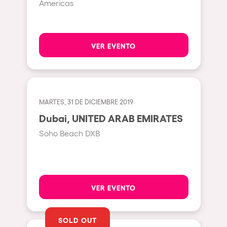
Gallipoli
Americas
The Rowmuda triangle
Zaragoza
The enchanted Forest
Leeds
Horroween
VER EVENTO
Bristol
Chinese Row Year
Playa del Carmen
RowsAttacks
Liverpool
Growenlandia
MARTES, 31 DE DICIEMBRE 2019
Paris
Dubai, UNITED ARAB EMIRATES
Kaos Garden
Manchester
Soho Beach DXB
Delusionville
Cannes
Dance with the Serpent
Villaricos
new-world
Brighton
VER EVENTO
Hallucinarium
Dubai
Neo Kaos Garden
Aix-en-Provence
SOLD OUT