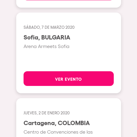
Milano
ELROW Music
Fraga
Singermorning
Antwerp
SÁBADO, 7 DE MARZO 2020
Psychrowdelic Trip
Sofia, BULGARIA
Miami
El Rowcio
Arena Armeets Sofia
Houthalen-Helchteren
Las Filipinas
Madrid
Brownx
Montpellier
Far Rowest
VER EVENTO
Tarento
Sambowdromo do Brasil
Cairo
Rowlympic games
Amsterdam
Príncipe de Zamunda
JUEVES, 2 DE ENERO 2020
Birmingham
From lost to the river
Cartagena, COLOMBIA
Novalja
Nowmads
Centro de Convenciones de las