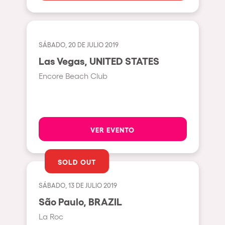
Johanesburg
Cape Town
Berlin
SÁBADO, 20 DE JULIO 2019
Mar del Plata
Las Vegas, UNITED STATES
Encore Beach Club
Southampton
Lisboa
Cluj-Napoca
VER EVENTO
A Coruña
Canelones
SOLD OUT
Neuss
Budapest
SÁBADO, 13 DE JULIO 2019
São Paulo, BRAZIL
Tenerife
La Roc
Malta