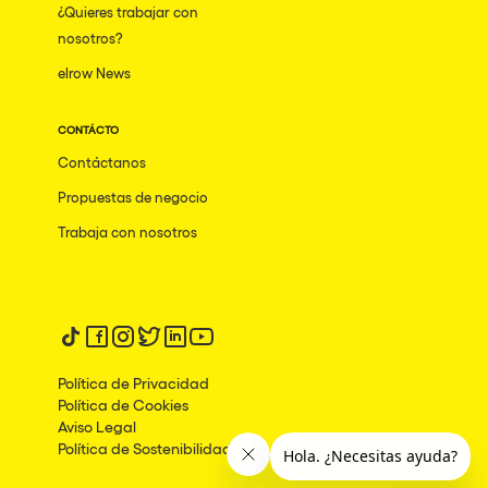
¿Quieres trabajar con
Mumbai
nosotros?
elrow News
Frankfurt am Main
Ciudad de México
CONTÁCTO
Bangkok
Contáctanos
Pydna
Propuestas de negocio
Barbate
Trabaja con nosotros
Rishon LeZion
Adeje
Síguenos en tiktok
Síguenos en facebook
Síguenos en instagram
Síguenos en twitter
Síguenos en linkedin
Síguenos en youtube
Bucarest
Política de Privacidad
Duisburg
Política de Cookies
Aviso Legal
Montréal
Política de Sostenibilidad
Palma, Illes Balears