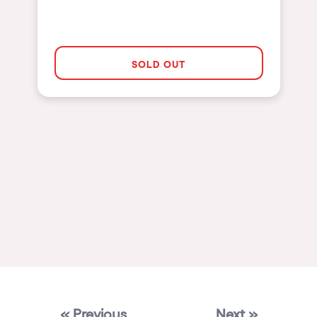
Mallorca
Las Vegas
SOLD OUT
Apt
Asunción
Le Barcarès
Salerno
Newcastle
Tokio
Bali
Chengdú
Mexico
Venice
« Previous
Next »