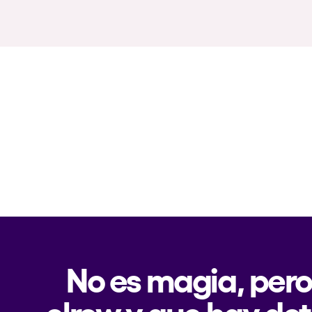
No es magia, pero
elrow y que hay det