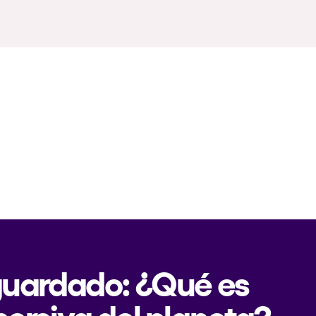
 guardado: ¿Qué es
mersiva del planeta?