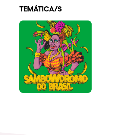
TEMÁTICA/S
Espectáculos
Our Creative World
Music
Sostenibilidad
Quienes somos
¿Quieres trabajar con n
elrow News