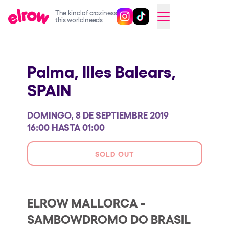
The kind of craziness
Sigue @elrowofficial en Inst
Sigue @elrowofficial en T
SWITCH TO ENGLISH
this world needs
Próximos eventos
Palma, Illes Balears,
elrow Ibiza x [UNVRS] 2026
SPAIN
elrow Town 2026
Snowrow Festival 2026
DOMINGO, 8 DE SEPTIEMBRE 2019
elrow Island 2026
16:00 HASTA 01:00
elrow Shop
SOLD OUT
Espectáculos
Our Creative World
ELROW MALLORCA -
Music
SAMBOWDROMO DO BRASIL
Sostenibilidad