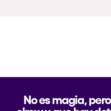
No es magia, pero
elrow y que hay det