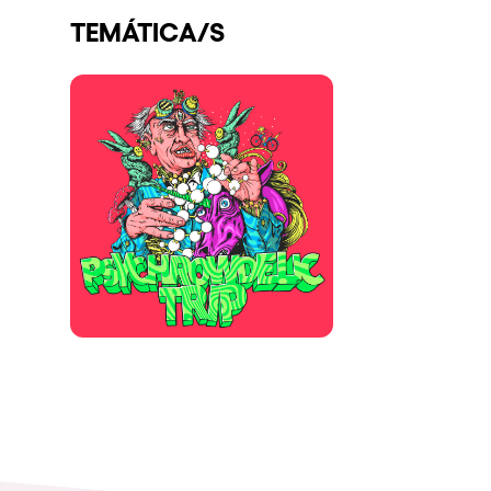
TEMÁTICA/S
Espectáculos
Our Creative World
Music
Sostenibilidad
Quienes somos
¿Quieres trabajar con n
elrow News