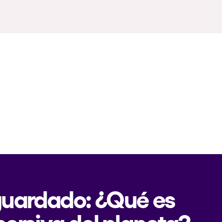
 guardado: ¿Qué es
mersiva del planeta?