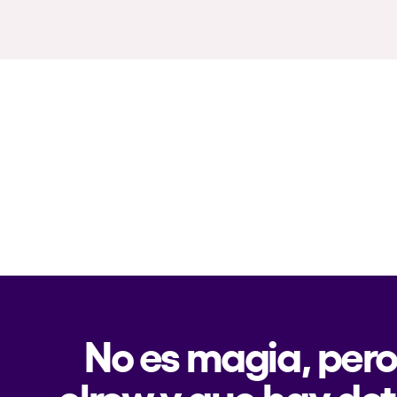
No es magia, pero
elrow y que hay det