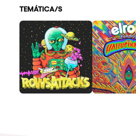
TEMÁTICA/S
Espectáculos
Our Creative World
Music
Sostenibilidad
Quienes somos
¿Quieres trabajar con n
elrow News