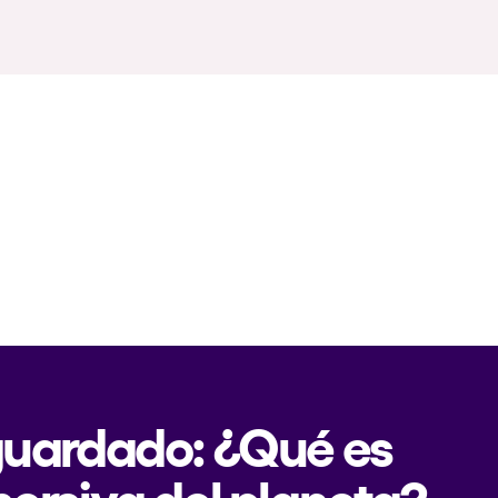
 guardado: ¿Qué es
mersiva del planeta?