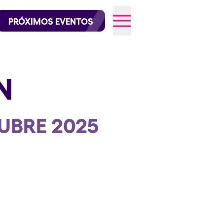
official en Instagram
@elrowofficial en TikTok
PRÓXIMOS EVENTOS
N
026
UBRE 2025