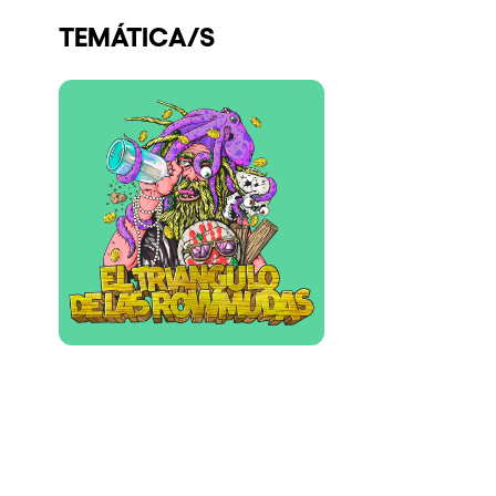
Quienes somos
TEMÁTICA/S
¿Quieres trabajar con nosotros?
elrow News
Síguenos en tiktok
Síguenos en facebook
Síguenos en instagram
Síguenos en twitter
Síguenos en linkedin
Síguenos en youtube
Política de Privacidad
Política de Cookies
Aviso Legal
Política de Sostenibilidad