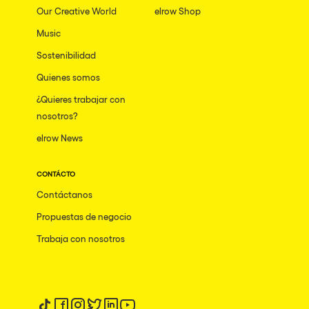
Our Creative World
elrow Shop
Music
Sostenibilidad
Quienes somos
¿Quieres trabajar con
nosotros?
elrow News
CONTÁCTO
Contáctanos
Propuestas de negocio
Trabaja con nosotros
Síguenos en tiktok
Síguenos en facebook
Síguenos en instagram
Síguenos en twitter
Síguenos en linkedin
Síguenos en youtube