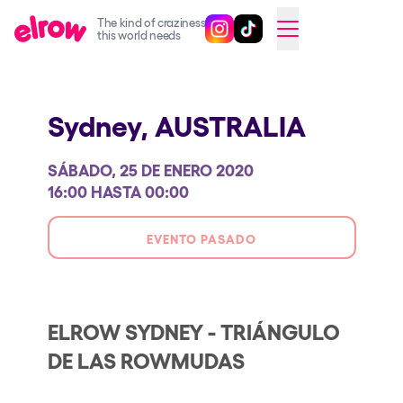
The kind of craziness
Sigue @elrowofficial en Inst
Sigue @elrowofficial en T
SWITCH TO ENGLISH
this world needs
Próximos eventos
Sydney,
AUSTRALIA
elrow Ibiza x [UNVRS] 2026
elrow Town 2026
SÁBADO, 25 DE ENERO 2020
Snowrow Festival 2026
16:00 HASTA 00:00
elrow Island 2026
EVENTO PASADO
elrow Shop
Espectáculos
Our Creative World
ELROW SYDNEY - TRIÁNGULO
DE LAS ROWMUDAS
Music
Sostenibilidad