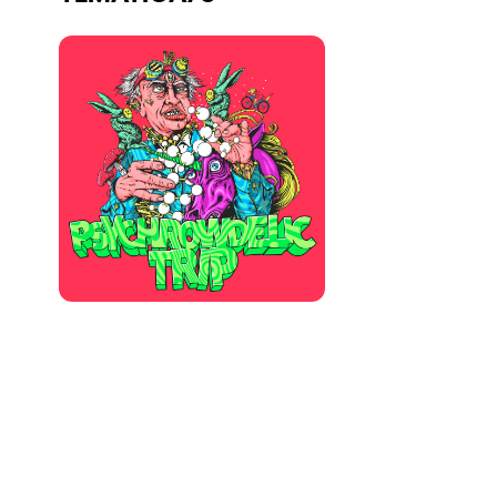
Quienes somos
¿Quieres trabajar con nosotros?
elrow News
Síguenos en tiktok
Síguenos en facebook
Síguenos en instagram
Síguenos en twitter
Síguenos en linkedin
Síguenos en youtube
Política de Privacidad
Política de Cookies
Aviso Legal
Política de Sostenibilidad