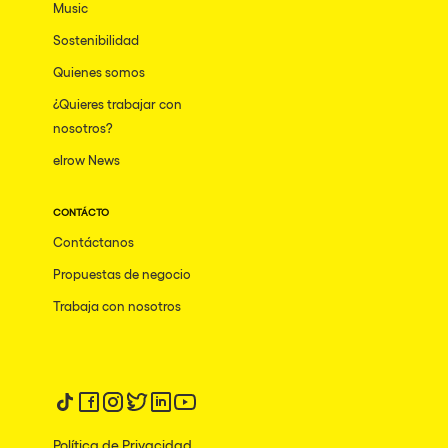
Music
Sostenibilidad
Quienes somos
¿Quieres trabajar con
nosotros?
elrow News
CONTÁCTO
Contáctanos
Propuestas de negocio
Trabaja con nosotros
Síguenos en tiktok
Síguenos en facebook
Síguenos en instagram
Síguenos en twitter
Síguenos en linkedin
Síguenos en youtube
Política de Privacidad