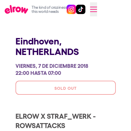
The kind of craziness
Sigue @elrowofficial en Inst
Sigue @elrowofficial en T
SWITCH TO ENGLISH
this world needs
Próximos eventos
Eindhoven,
elrow Ibiza x [UNVRS] 2026
NETHERLANDS
elrow Town 2026
Snowrow Festival 2026
VIERNES, 7 DE DICIEMBRE 2018
elrow Island 2026
22:00 HASTA 07:00
elrow Shop
SOLD OUT
Espectáculos
Our Creative World
ELROW X STRAF_WERK -
Music
ROWSATTACKS
Sostenibilidad