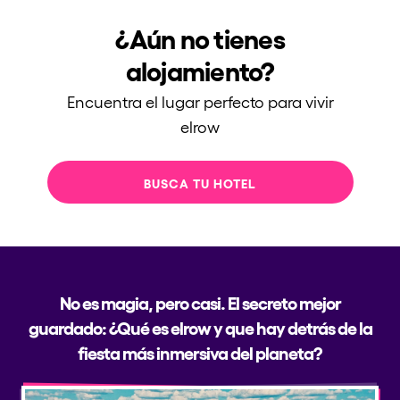
Quienes somos
¿Aún no tienes
¿Quieres trabajar con nosotros?
alojamiento?
elrow News
Encuentra el lugar perfecto para vivir
elrow
Síguenos en tiktok
Síguenos en facebook
Síguenos en instagram
Síguenos en twitter
Síguenos en linkedin
Síguenos en youtube
BUSCA TU HOTEL
Política de Privacidad
Política de Cookies
Aviso Legal
Política de Sostenibilidad
No es magia, pero casi. El secreto mejor
guardado: ¿Qué es elrow y que hay detrás de la
fiesta más inmersiva del planeta?