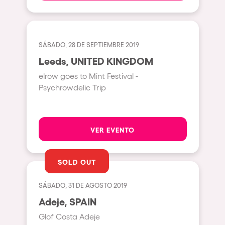
Milano
ELROW Music
Fraga
Singermorning
Antwerp
SÁBADO, 28 DE SEPTIEMBRE 2019
Psychrowdelic Trip
Leeds, UNITED KINGDOM
Miami
El Rowcio
elrow goes to Mint Festival -
Houthalen-Helchteren
Psychrowdelic Trip
Las Filipinas
Madrid
Brownx
Montpellier
Far Rowest
VER EVENTO
Tarento
Sambowdromo do Brasil
Cairo
Rowlympic games
SOLD OUT
Amsterdam
Príncipe de Zamunda
SÁBADO, 31 DE AGOSTO 2019
Birmingham
From lost to the river
Adeje, SPAIN
Novalja
Nowmads
Glof Costa Adeje