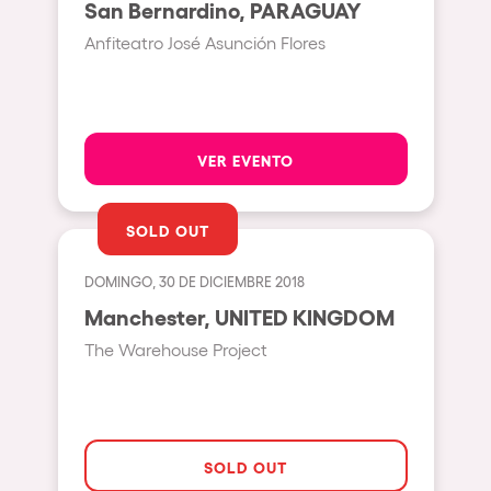
San Bernardino, PARAGUAY
Beirut
Anfiteatro José Asunción Flores
Hasselt
Tel Aviv
São Paulo
VER EVENTO
Eindhoven
Punta del Este
SOLD OUT
Sydney
DOMINGO, 30 DE DICIEMBRE 2018
Melbourne
Manchester, UNITED KINGDOM
Bogotá
The Warehouse Project
Perth
Genova
Sevilla
SOLD OUT