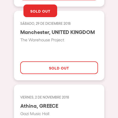
Johanesburg
SOLD OUT
Cape Town
Berlin
SÁBADO, 29 DE DICIEMBRE 2018
Mar del Plata
Manchester, UNITED KINGDOM
The Warehouse Project
Southampton
Lisboa
Cluj-Napoca
SOLD OUT
A Coruña
Canelones
Neuss
Budapest
VIERNES, 2 DE NOVIEMBRE 2018
Athina, GREECE
Tenerife
Gazi Music Hall
Malta