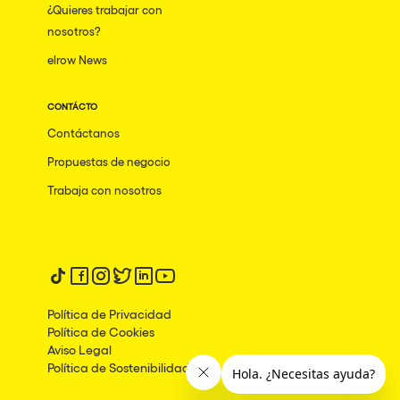
¿Quieres trabajar con
Mumbai
nosotros?
elrow News
Frankfurt am Main
Ciudad de México
CONTÁCTO
Bangkok
Contáctanos
Pydna
Propuestas de negocio
Barbate
Trabaja con nosotros
Rishon LeZion
Adeje
Síguenos en tiktok
Síguenos en facebook
Síguenos en instagram
Síguenos en twitter
Síguenos en linkedin
Síguenos en youtube
Bucarest
Política de Privacidad
Duisburg
Política de Cookies
Aviso Legal
Montréal
Política de Sostenibilidad
Palma, Illes Balears