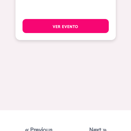
Mallorca
Las Vegas
VER EVENTO
Apt
Asunción
Le Barcarès
Salerno
Newcastle
Tokio
Bali
Chengdú
Mexico
Venice
« Previous
Next »