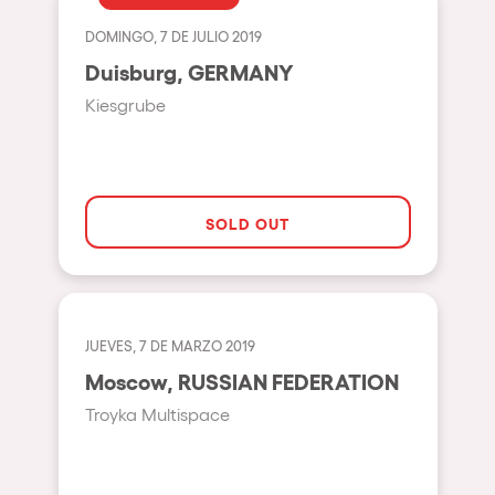
Bhūtarāh
Riccione
DOMINGO, 7 DE JULIO 2019
Moscow
Duisburg, GERMANY
Cardiff
Kiesgrube
Boom
Glasgow
Rotterdam
SOLD OUT
Alicante
Schijndel
Riazzino
JUEVES, 7 DE MARZO 2019
Moscow, RUSSIAN FEDERATION
Haarlemmermeer
Troyka Multispace
Rome
Les Pennes-Mirabeau