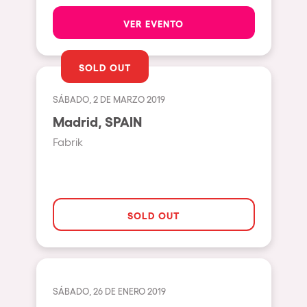
Pilton
VER EVENTO
Shanghai
Baja Sardegna
SOLD OUT
Zamárdi
SÁBADO, 2 DE MARZO 2019
Zúrich
Madrid, SPAIN
Jesolo
Fabrik
Lima
Secret Location
Catania
SOLD OUT
Santiago de Chile
Edinburgh
Portugal
SÁBADO, 26 DE ENERO 2019
Jakarta