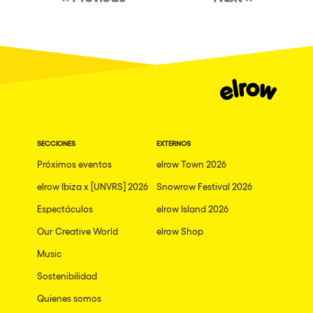
Granada
Dublin
Taipei
Belfast
Athina
Shenzhen
SECCIONES
EXTERNOS
Cancun
Próximos eventos
elrow Town 2026
San Bernardino
elrow Ibiza x [UNVRS] 2026
Snowrow Festival 2026
Espectáculos
Camboriu
elrow Island 2026
Our Creative World
elrow Shop
Santa Cruz de Tenerife
Music
Lisboa, Portugal
Sostenibilidad
Valmorel
Quienes somos
Modena