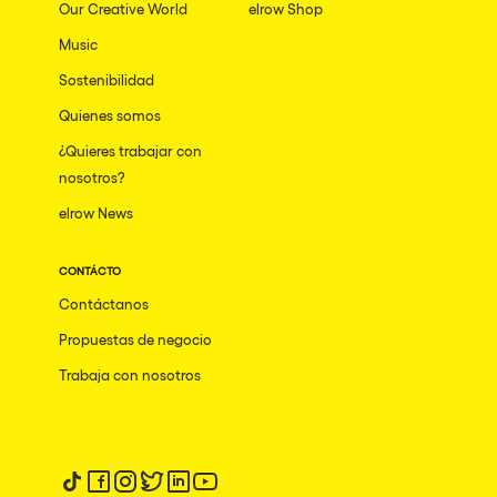
Our Creative World
elrow Shop
Music
Sostenibilidad
Quienes somos
¿Quieres trabajar con
nosotros?
elrow News
CONTÁCTO
Contáctanos
Propuestas de negocio
Trabaja con nosotros
Síguenos en tiktok
Síguenos en facebook
Síguenos en instagram
Síguenos en twitter
Síguenos en linkedin
Síguenos en youtube