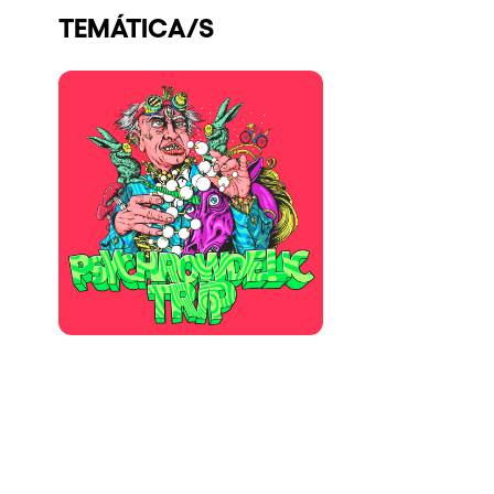
TEMÁTICA/S
Quienes somos
¿Quieres trabajar con nosotros?
elrow News
Síguenos en tiktok
Síguenos en facebook
Síguenos en instagram
Síguenos en twitter
Síguenos en linkedin
Síguenos en youtube
Política de Privacidad
Política de Cookies
Aviso Legal
Política de Sostenibilidad