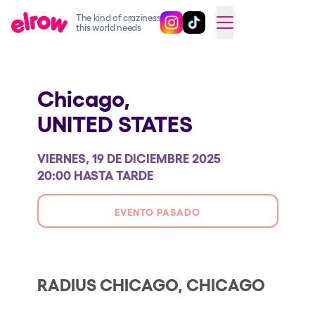
The kind of craziness
Sigue @elrowofficial en Inst
Sigue @elrowofficial en T
SWITCH TO ENGLISH
this world needs
Próximos eventos
Chicago,
elrow Ibiza x [UNVRS] 2026
UNITED STATES
elrow Town 2026
Snowrow Festival 2026
VIERNES, 19 DE DICIEMBRE 2025
elrow Island 2026
20:00 HASTA TARDE
elrow Shop
EVENTO PASADO
Espectáculos
Our Creative World
Music
RADIUS CHICAGO, CHICAGO
Sostenibilidad