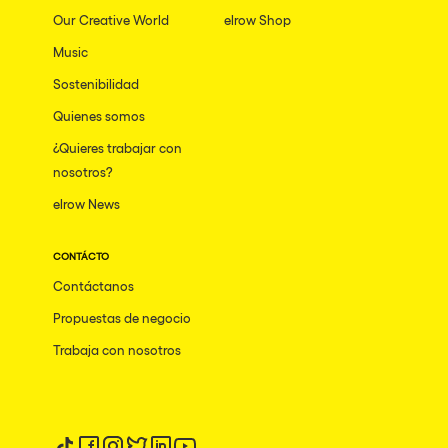
Our Creative World
elrow Shop
Music
Sostenibilidad
Quienes somos
¿Quieres trabajar con
nosotros?
elrow News
CONTÁCTO
Contáctanos
Propuestas de negocio
Trabaja con nosotros
Síguenos en tiktok
Síguenos en facebook
Síguenos en instagram
Síguenos en twitter
Síguenos en linkedin
Síguenos en youtube