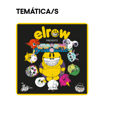
Quienes somos
TEMÁTICA/S
¿Quieres trabajar con nosotros?
elrow News
Síguenos en tiktok
Síguenos en facebook
Síguenos en instagram
Síguenos en twitter
Síguenos en linkedin
Síguenos en youtube
Política de Privacidad
Política de Cookies
Aviso Legal
Política de Sostenibilidad