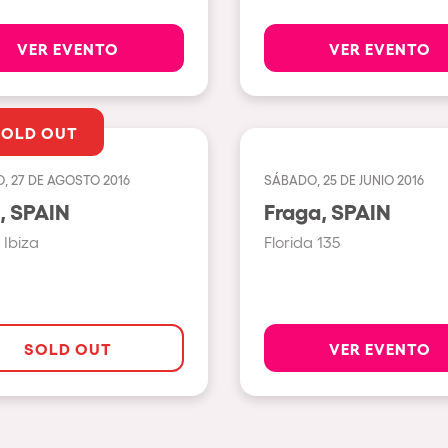
Napoli
VER EVENTO
VER EVENTO
nibilidad
New York
Milano
SOLD OUT
Fraga
Antwerp
, 27 DE AGOSTO 2016
SÁBADO, 25 DE JUNIO 2016
Ibiza, SPAIN
Fraga, SPAIN
Miami
Ibiza
Florida 135
Houthalen-Helchteren
Madrid
Montpellier
SOLD OUT
VER EVENTO
Tarento
Cairo
Amsterdam