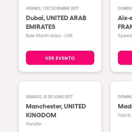
VIERNES, 1 DE DICIEMBRE 2017
DOMING
Espectáculos
Dubai, UNITED ARAB
Aix-
EMIRATES
FRA
Our Creative World
Bule Marlin Ibiza - UAE
Speed
Music
VER EVENTO
Sostenibilidad
Quienes somos
SÁBADO, 10 DE JUNIO 2017
DOMINGO
¿Quieres trabajar con n
Manchester, UNITED
KINGDOM
Fabrik
elrow News
Parklife