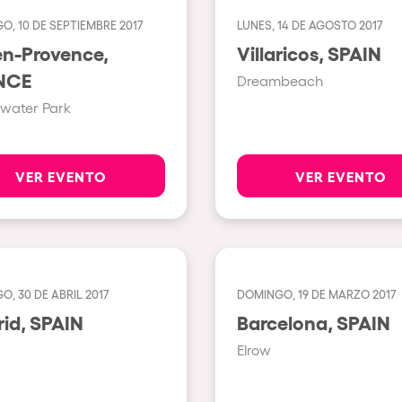
O, 10 DE SEPTIEMBRE 2017
LUNES, 14 DE AGOSTO 2017
Ver todas
en-Provence,
Villaricos, SPAIN
Valencia
NCE
Dreambeach
Barcelona
water Park
London
Bergamo
VER EVENTO
VER EVENTO
Marseille
Ibiza
Torino
, 30 DE ABRIL 2017
DOMINGO, 19 DE MARZO 2017
Málaga
osotros?
Madrid, SPAIN
Barcelona, SPAIN
Verona
Elrow
Mayrhofen
Numea