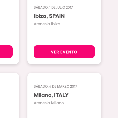
SÁBADO, 1 DE JULIO 2017
Ver todas
Ibiza, SPAIN
Rowllywood
Amnesia Ibiza
ELROW Music
Singermorning
Psychrowdelic Trip
VER EVENTO
El Rowcio
Las Filipinas
Brownx
SÁBADO, 4 DE MARZO 2017
Far Rowest
Milano, ITALY
Sambowdromo do Brasil
Amnesia Milano
Rowlympic games
Príncipe de Zamunda