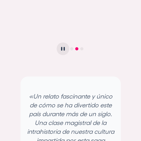
l
«Un relato fascinante y único
«
ra
de cómo se ha divertido este
ba
país durante más de un siglo.
Una clase magistral de la
intrahistoria de nuestra cultura
impartida por esta saga