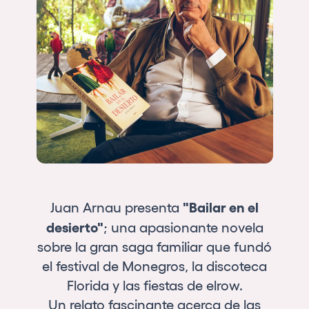
Who we are
Do you want to work with us?
elrow News
Follow us on tiktok
Follow us on facebook
Follow us on instagram
Follow us on twitter
Follow us on linkedin
Follow us on youtube
Privacy Policy
Cookies Notice
Legal Notice
"Bailar en el
Juan Arnau presenta
Sustainability Policy
desierto"
; una apasionante novela
sobre la gran saga familiar que fundó
el festival de Monegros, la discoteca
Florida y las fiestas de elrow.
Un relato fascinante acerca de las