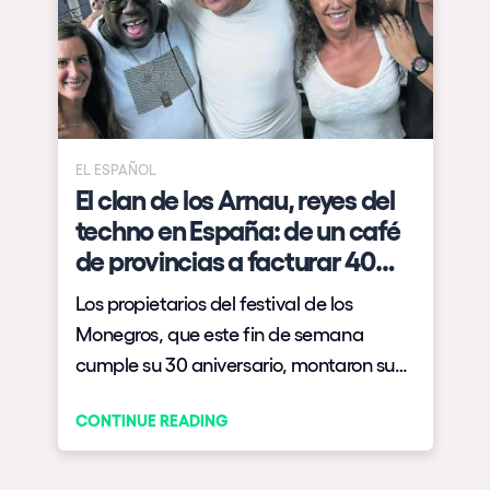
EL ESPAÑOL
El clan de los Arnau, reyes del
techno en España: de un café
de provincias a facturar 40
millones
Los propietarios del festival de los
l
Monegros, que este fin de semana
cumple su 30 aniversario, montaron su
primer negocio en Fraga (Huesca) en el
CONTINUE READING
siglo XIX. Su historia resume la evolución
de la cultura del espectáculo.