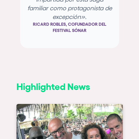
familiar como protagonista de
e
excepción».
va
RICARD ROBLES, COFUNDADOR DEL
FESTIVAL SÓNAR
JA
Highlighted News