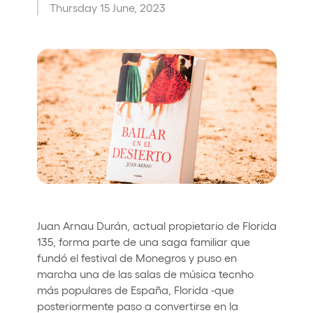
Thursday 15 June, 2023
Who we are
Do you want to work with us?
elrow News
Follow us on tiktok
Follow us on facebook
Follow us on instagram
Follow us on twitter
Follow us on linkedin
Follow us on youtube
Privacy Policy
Cookies Notice
Legal Notice
Sustainability Policy
Juan Arnau Durán, actual propietario de Florida
135, forma parte de una saga familiar que
fundó el festival de Monegros y puso en
marcha una de las salas de música tecnho
más populares de España, Florida -que
posteriormente paso a convertirse en la