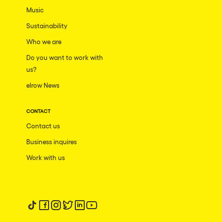
Music
Sustainability
Who we are
Do you want to work with
us?
elrow News
CONTACT
Contact us
Business inquires
Work with us
Follow us on tiktok
Follow us on facebook
Follow us on instagram
Follow us on twitter
Follow us on linkedin
Follow us on youtube